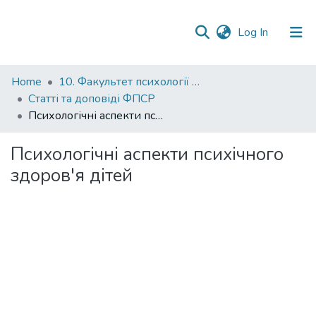
(current)
Log In
Communities
Home
10. Факультет психології та соціальної роботи
&
Статті та доповіді ФПСР
Collections
Психологічні аспекти психічного здоров'я дітей
All of DSpace
Психологічні аспекти психічного
здоров'я дітей