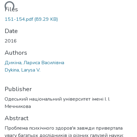
ading...
Files
151-154.pdf
(89.29 KB)
Date
2016
Authors
Дикіна, Лариса Василівна
Dykina, Larysa V.
Publisher
Одеський національний університет імені І. І.
Мечникова
Abstract
Проблема психічного здоров'я завжди привертала
увагу багатьох дослідників із різних галузей науки: