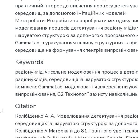
практичний інтерес до вивчення процесу детектув
середовищ за допомогою імітаційних моделей.
Мета роботи: Розробити та опробувати методику чи
моделювання процесів детектування радіонуклідів 
шаруватою структурою за допомогою програмного 
GammaLab, з урахуванням впливу структурних та фі
середовища на формування спектрів випромінюван
Keywords
радіонуклід
,
чисельне моделювання процесів детек
радіонуклідів
,
середовища із шаруватою структуро
комплекс GammaLab
,
моделювання джерел іонізуюч
випромінювання
,
G2 Технології захисту навколишн
Citation
І.
Колібіденко А. А. Моделювання детектування радіон
середовищах із шаруватою структурою за допомогою
Колібіденко // Матеріали до 81-ї звітної студентсько