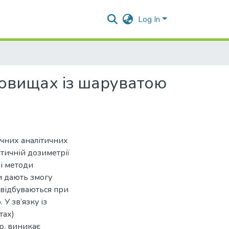
Log In
довищах із шаруватою
очних аналітичних
етичній дозиметрії
і методи
и дають змогу
 відбуваються при
У зв’язку із
тах)
ю, виникає