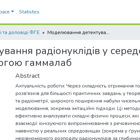
Space
Statistics
і та доповіді ФГЕ
Моделювання детектування радіонуклідів у середовищах із шаруватою структурою за допомогою гаммалаб
вання радіонуклідів у сере
могою гаммалаб
Abstract
Актуальність роботи: Через складність отримання т
розв’язків для більшості практичних завдань у теор
та радіометрії, широкого поширення набули чисельн
моделювання, зокрема імітаційні підходи. Ці метод
ефективно аналізувати складні фізичні процеси, які
взаємодії іонізуючого випромінювання з речовиною. 
наявністю у реальних середовищах (зокрема у ґрун
нерівномірного розподілу радіонуклідів за глибино