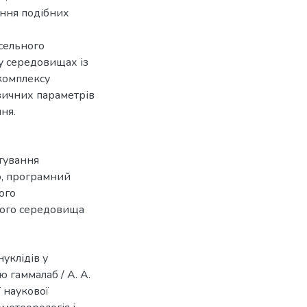
ання подібних
сельного
у середовищах із
комплексу
зичних параметрів
ня.
тування
ю
,
програмний
ого
ього середовища
уклідів у
 гаммалаб / А. А.
ї наукової