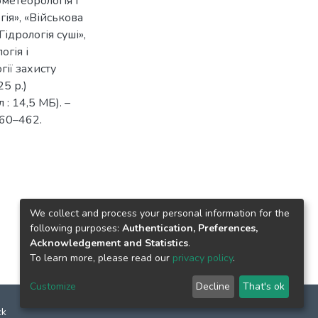
ометеорологія і
гія», «Військова
Гідрологія суші»,
огія і
гії захисту
5 р.)
 : 14,5 МБ). –
 460–462.
We collect and process your personal information for the
following purposes:
Authentication, Preferences,
Acknowledgement and Statistics
.
To learn more, please read our
privacy policy
.
Customize
Decline
That's ok
ck