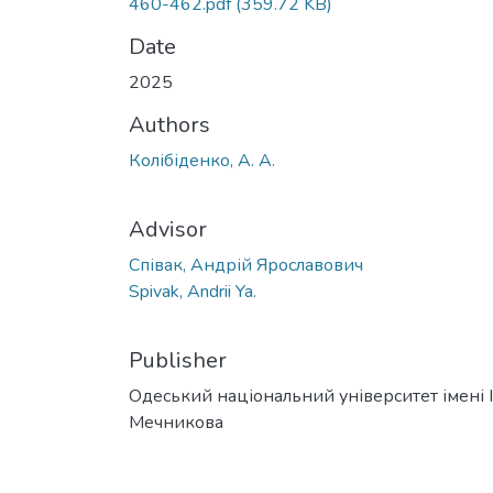
460-462.pdf
(359.72 KB)
Date
2025
Authors
Колібіденко, А. А.
Advisor
Співак, Андрій Ярославович
Spivak, Andrii Ya.
Publisher
Одеський національний університет імені І. 
Мечникова