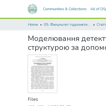
Communities & Collections
All of D
Home
05. Факультет гідрометеорології і екології
Статт
Моделювання детекту
структурою за допо
Files