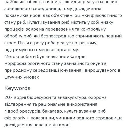
найбільш лабільна тканина, швидко реагує на вплив
зовнішнього середовища, тому дослідження
показників крові дає об'єктивні оцінки фізіологічного
стану риб. Культивування риб містить у собі низку
процесів, зокрема перевезення та контрольну
обробку риб, які безпосередньо спричиняють певний
стрес. Після стресу риба реагує по-різному,
підтримуючи гомеостаз організму.
Метою роботи був аналіз індикаторів
морфофізіологічного стану звичайного окуня в
природному середовищі існування і вирощуваного в
штучних умовах
Keywords
207 водні біоресурси та аквакультура
,
охорона,
відтворення та раціональне використання
гідробіоресурсів
,
бакалавр
,
культивування риб
,
фізіологічні показники
,
чинники водного середовища
,
дослідження показників крові