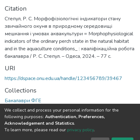
Citation
Степул, Р. С. Морфофізіологічні індикатори стану
звичайного окуня в природному середовищі
мешкання і умовах аквакультури = Morphophysiological
indicators of the ordinary perch state in the natural habitat
and in the aquaculture conditions_ : кваліфікаційна робота
бакалавра / Р. С. Степул. – Одеса, 2024. – 77 с.
URI
https://dspace.onu.edu.ua/handle/123456789/39467
Collections
Бакалаври ФГЕ
We collect and process your personal information for the
Full item page
following purposes:
Authentication, Preferences,
Acknowledgement and Statistics
.
To learn more, please read our
privacy policy
.
DSpace software
copyright © 2009-2026
LYRASIS