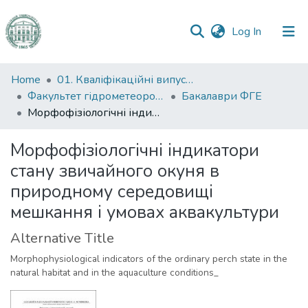
(current)
Log In
Communities
Home
01. Кваліфікаційні випускні роботи здобувачів вищої освіти
&
Факультет гідрометеорології і екології
Бакалаври ФГЕ
Collections
Морфофізіологічні індикатори стану звичайного окуня в природному середовищі мешкання і умовах аквакультури
All of DSpace
Морфофізіологічні індикатори
стану звичайного окуня в
Statistics
природному середовищі
мешкання і умовах аквакультури
Alternative Title
Morphophysiological indicators of the ordinary perch state in the
natural habitat and in the aquaculture conditions_