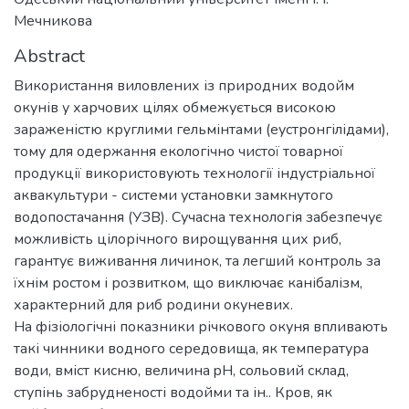
Мечникова
Abstract
Використання виловлених із природних водойм
окунів у харчових цілях обмежується високою
зараженістю круглими гельмінтами (еустронгілідами),
тому для одержання екологічно чистої товарної
продукції використовують технології індустріальної
аквакультури - системи установки замкнутого
водопостачання (УЗВ). Сучасна технологія забезпечує
можливість цілорічного вирощування цих риб,
гарантує виживання личинок, та легший контроль за
їхнім ростом і розвитком, що виключає канібалізм,
характерний для риб родини окуневих.
На фізіологічні показники річкового окуня впливають
такі чинники водного середовища, як температура
води, вміст кисню, величина pH, сольовий склад,
ступінь забрудненості водойми та ін.. Кров, як