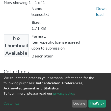
Now showing
1 - 1 of 1
Name:
Down
license.txt
load
Size:
1.71 KB
Format:
No
Item-specific license agreed
Thumbnail
upon to submission
Available
Description:
Collections
We collect and process your personal information for the
Сенсорна електроніка і мікросистемні технології
following purposes:
Authentication, Preferences,
Acknowledgement and Statistics
.
To learn more, please read our
privacy policy
.
DSpace software
copyright © 2009-2026
LYRASIS
Cookie
Privacy
End User
Send
Customize
Decline
That's ok
settings
policy
Agreement
Feedback