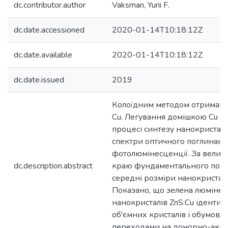
dc.contributor.author
Vaksman, Yurii F.
dc.date.accessioned
2020-01-14T10:18:12Z
dc.date.available
2020-01-14T10:18:12Z
dc.date.issued
2019
Колоїдним методом отримані 
Cu. Легування домішкою Cu з
процесі синтезу нанокристал
спектри оптичного поглинання
фотолюмінесценції. За вели
dc.description.abstract
краю фундаментального погл
середні розміри нанокристалі
Показано, що зелена люмінес
нанокристалів ZnS:Cu ідентич
об'ємних кристалів і обумов
переходами на донорно-акце