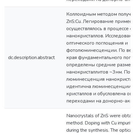
Коллоидным методом получе
ZnS:Cu. Легирование примесь
осуществлялось в процессе с
нанокристаллов. Исследован
оптического поглощения и
фотолюминесценции. По вел
dc.description.abstract
края фундаментального пог
определены средние размер
нанокристаллитов ~3нм. Пока
люминесценция нанокристалл
идентична люминесценции 
кристаллов и обусловлена оп
переходами на донорно-акце
Nanocrystals of ZnS were obtaine
method. Doping with Cu impuritie
during the synthesis. The optical