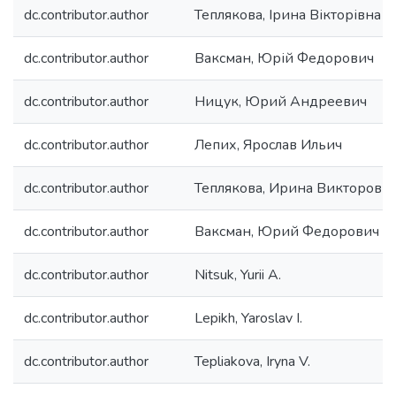
dc.contributor.author
Теплякова, Ірина Вікторівна
dc.contributor.author
Ваксман, Юрій Федорович
dc.contributor.author
Ницук, Юрий Андреевич
dc.contributor.author
Лепих, Ярослав Ильич
dc.contributor.author
Теплякова, Ирина Викторовн
dc.contributor.author
Ваксман, Юрий Федорович
dc.contributor.author
Nitsuk, Yurii A.
dc.contributor.author
Lepikh, Yaroslav I.
dc.contributor.author
Tepliakova, Iryna V.