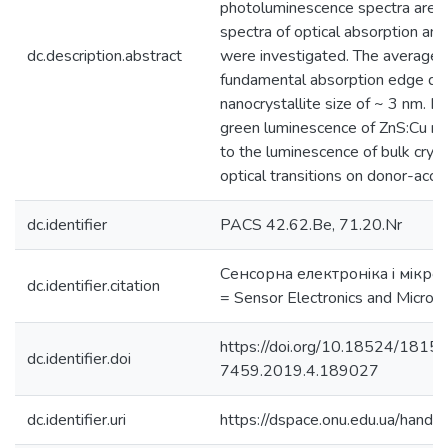
photoluminescence spectra are i
spectra of optical absorption a
dc.description.abstract
were investigated. The average 
fundamental absorption edge de
nanocrystallite size of ~ 3 nm. I
green luminescence of ZnS:Cu nan
to the luminescence of bulk cryst
optical transitions on donor-accep
dc.identifier
PACS 42.62.Be, 71.20.Nr
Сенсорна електронiка i мiкрос
dc.identifier.citation
= Sensor Electronics and Micro
https://doi.org/10.18524/1815-
dc.identifier.doi
7459.2019.4.189027
dc.identifier.uri
https://dspace.onu.edu.ua/han