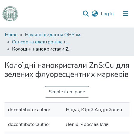
(current)
Log In
Communities
Home
Наукові видання ОНУ імені І. І. Мечникова
&
Сенсорна електроніка і мікросистемні технології
Collections
Колоїдні нанокристали ZnS:Cu для зелених флуоресцентних маркерів
All of DSpace
Колоїдні нанокристали ZnS:Cu для
зелених флуоресцентних маркерів
Statistics
Simple item page
dc.contributor.author
Ніцук, Юрій Андрійович
dc.contributor.author
Лепіх, Ярослав Ілліч