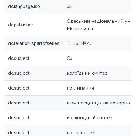
dc.language.iso
uk
Одеський національний універс
dc.publisher
Мечникова
dc.relation.ispartofseries
;Т. 16, № 4.
dc.subject
Cu
dc.subject
колоїдний синтез
dc.subject
поглинання
dc.subject
люмінесценція на донорно-а
dc.subject
коллоидный синтез
dc.subject
поглощение