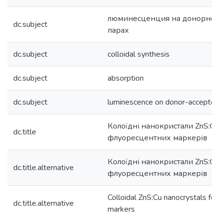
люминесценция на донорно-
dc.subject
парах
dc.subject
colloidal synthesis
dc.subject
absorption
dc.subject
luminescence on donor-acceptor 
Колоїдні нанокристали ZnS:Cu
dc.title
флуоресцентних маркерів
Колоїдні нанокристали ZnS:Cu
dc.title.alternative
флуоресцентних маркерів
Colloidal ZnS:Cu nanocrystals for
dc.title.alternative
markers