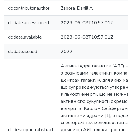
dc.contributor.author
Zabora, Daniil A.
dc.date.accessioned
2023-06-08T10:57:01Z
dc.date.available
2023-06-08T10:57:01Z
dc.date.issued
2022
Активні ядра галактик (АЯГ) – м
з розмірами галактики, компактн
центрах галактик, для яких хар
що супроводжуються утворенн
кількості енергії, що не можна
активністю сукупності окремо вз
відкриття Карлом Сейфертом г
активними ядрами [1], з пода
спостережних можливостей астр
dc.description.abstract
до явища АЯГ тільки зростав, як