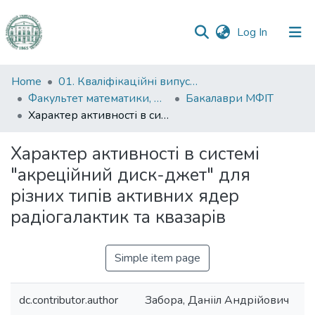
(current)
Log In
Communities
Home
01. Кваліфікаційні випускні роботи здобувачів вищої освіти
&
Факультет математики, фізики та інформаційних технологій
Бакалаври МФІТ
Collections
Характер активності в системі "акреційний диск-джет" для різних типів активних ядер радіогалактик та квазарів
All of DSpace
Характер активності в системі
"акреційний диск-джет" для
Statistics
різних типів активних ядер
радіогалактик та квазарів
Simple item page
dc.contributor.author
Забора, Данііл Андрійович