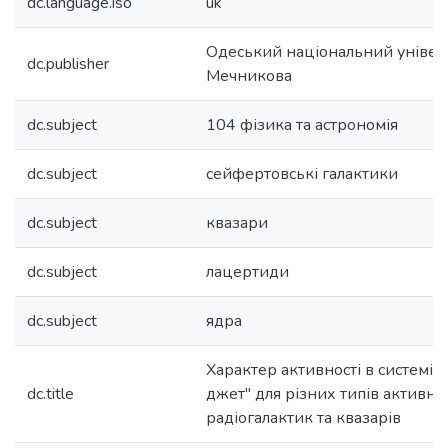
dc.language.iso
uk
Одеський національний університе
dc.publisher
Мечникова
dc.subject
104 фізика та астрономія
dc.subject
сейфертовські галактики
dc.subject
квазари
dc.subject
лацертиди
dc.subject
ядра
Характер активності в системі 
dc.title
джет" для різних типів активни
радіогалактик та квазарів