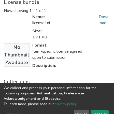
License bundle
Now showing
1 - 1 of 1
Name:
Down
license.txt
load
Size:
1.71 KB
Format:
No
Item-specific license agreed
Thumbnail
upon to submission
Available
Description:
Collections
We collect and process your personal information for the
Бакалаври МФІТ
following purposes:
Authentication, Preferences,
Acknowledgement and Statistics
.
To learn more, please read our
privacy policy
.
DSpace software
copyright © 2009-2026
LYRASIS
Cookie
Privacy
End User
Send