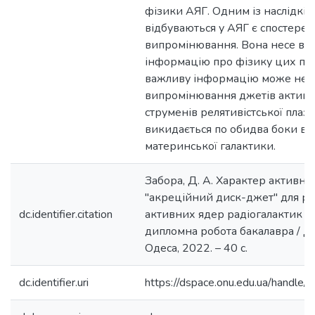
фізики АЯГ. Одним із наслідків
відбуваються у АЯГ є спостереж
випромінювання. Вона несе ва
інформацію про фізику цих про
важливу інформацію може нест
випромінювання джетів активн
струменів релятивістської плаз
викидається по обидва боки в
материнської галактики.
Забора, Д. А. Характер активнос
"акреційний диск-джет" для рі
dc.identifier.citation
активних ядер радіогалактик та 
дипломна робота бакалавра / Д. 
Одеса, 2022. – 40 с.
dc.identifier.uri
https://dspace.onu.edu.ua/hand