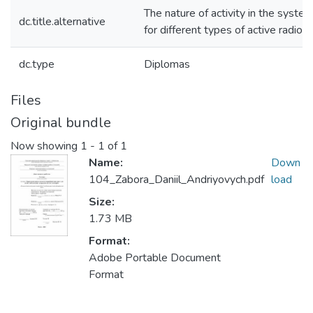
The nature of activity in the system
dc.title.alternative
for different types of active radio 
dc.type
Diplomas
Files
Original bundle
Now showing
1 - 1 of 1
Name:
Down
104_Zabora_Daniil_Andriyovych.pdf
load
Size:
1.73 MB
Format:
Adobe Portable Document
Format