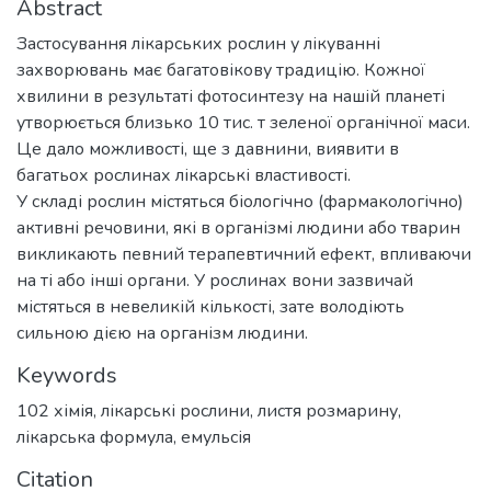
Abstract
Застосування лікарських рослин у лікуванні
захворювань має багатовікову традицію. Кожної
хвилини в результаті фотосинтезу на нашій планеті
утворюється близько 10 тис. т зеленої органічної маси.
Це дало можливості, ще з давнини, виявити в
багатьох рослинах лікарські влаcтивості.
У складі рослин містяться біологічно (фармакологічно)
активні речовини, які в організмі людини або тварин
викликають певний терапевтичний ефект, впливаючи
на ті або інші органи. У рослинах вони зазвичай
містяться в невеликій кількості, зате володіють
сильною дією на організм людини.
Keywords
102 хімія
,
лікарські рослини
,
листя розмарину
,
лікарська формула
,
емульсія
Citation