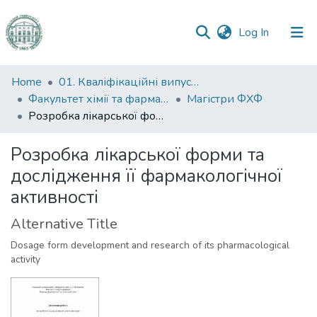
(current)
Log In
Communities
Home
01. Кваліфікаційні випускні роботи здобувачів вищої освіти
&
Факультет хімії та фармації
Магістри ФХФ
Collections
Розробка лікарської форми та дослідження її фармакологічної активності
All of DSpace
Розробка лікарської форми та
дослідження її фармакологічної
Statistics
активності
Alternative Title
Dosage form development and research of its pharmacological
activity