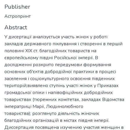
Publisher
Астропринт
Abstract
У дисертації аналізується участь жінок у роботі
закладів державного піклування і створенні в першій
половині XIX ст. благодійних товариств на
європейському півдні Російської імперії. В
дослідженні розкрито передумови формування
основних об'єктів добродійної практики в процесі
заселення і соціокультурного освоєння південних
територій;виявлено ступінь участі жінок у Приказах
громадської опіки і напівофіційних добродійних
товариствах (тюремних комітетах, закладах Відомства
імператриці Марії, Людинолюбного
товариства); розглянуто діяльність жіночих
благодійних організацій в містах півдня імперії.
Диссертация посвящена изучению участия женщин в