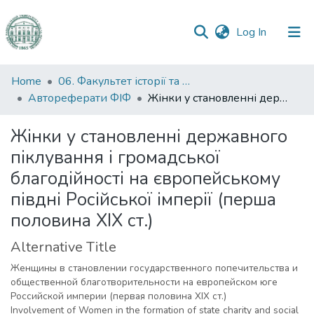
(current)
Log In
Communities
Home
06. Факультет історії та філософії
&
Автореферати ФІФ
Жінки у становленні державного піклування і громадської благодійності на європейському півдні Російської імперії (перша половина XIX ст.)
Collections
Жінки у становленні державного
All of DSpace
піклування і громадської
благодійності на європейському
Statistics
півдні Російської імперії (перша
половина XIX ст.)
Alternative Title
Женщины в становлении государственного попечительства и
общественной благотворительности на европейском юге
Российской империи (первая половина XIX ст.)
Involvement of Women in the formation of state charity and social