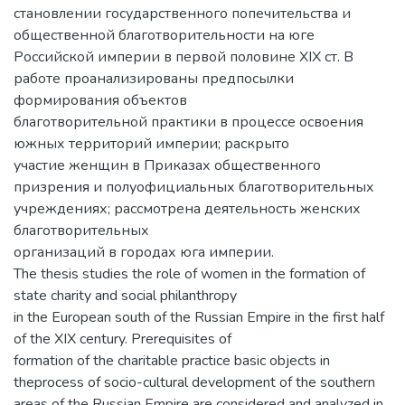
становлении государственного попечительства и
общественной благотворительности на юге
Российской империи в первой половине XIX ст. В
работе проанализированы предпосылки
формирования объектов
благотворительной практики в процессе освоения
южных территорий империи; раскрыто
участие женщин в Приказах общественного
призрения и полуофициальных благотворительных
учреждениях; рассмотрена деятельность женских
благотворительных
организаций в городах юга империи.
The thesis studies the role of women in the formation of
state charity and social philanthropy
in the European south of the Russian Empire in the first half
of the XIX century. Prerequisites of
formation of the charitable practice basic objects in
theprocess of socio-cultural development of the southern
areas of the Russian Empire are considered and analyzed in