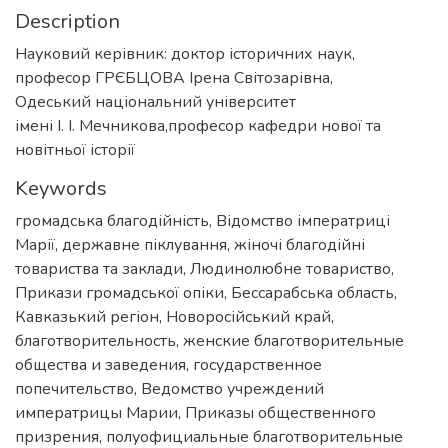
Description
Науковий керівник: доктор історичних наук,
професор ГРЄБЦОВА Ірена Світозарівна,
Одеський національний університет
імені І. І. Мечникова,професор кафедри нової та
новітньої історії
Keywords
громадська благодійність
,
Відомство імператриці
Марії
,
державне піклування
,
жіночі благодійні
товариства та заклади
,
Людинолюбне товариство
,
Прикази громадської опіки
,
Бессарабська область
,
Кавказький регіон
,
Новоросійський край
,
благотворительность
,
женские благотворительные
общества и заведения
,
государственное
попечительство
,
Ведомство учреждений
императрицы Марии
,
Приказы общественного
призрения
,
полуофициальные благотворительные