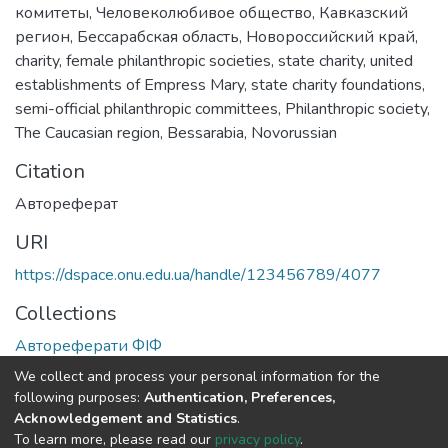
комитеты
,
Человеколюбивое общество
,
Кавказский
регион
,
Бессарабская область
,
Новороссийский край
,
charity
,
female philanthropic societies
,
state charity
,
united
establishments of Empress Mary
,
state charity foundations
,
semi-official philanthropic committees
,
Philanthropic society
,
The Caucasian region
,
Bessarabia
,
Novorussian
Citation
Автореферат
URI
https://dspace.onu.edu.ua/handle/123456789/4077
Collections
Автореферати ФІФ
We collect and process your personal information for the
Full item page
following purposes:
Authentication, Preferences,
Acknowledgement and Statistics
.
To learn more, please read our
privacy policy
.