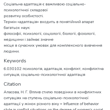
Соціальна адаптація є важливою соціально-
психологічної складової
розвитку особистості.
Термін «адаптація» входить в понятійний апарат
багатьох наук:
філософії, психології, соціології, біології, фізіології,
медицини і займає значне
місце в сучасних умовах для комплексного вивчення
людини.
Keywords
6.030102 психологія
,
адаптація
,
конфлікт
,
конфліктна
ситуація
,
соціально-психологічної адаптація
Citation
Апасова, Н. Г. Вплив стилю поведінки в конфліктних
ситуаціях на ступень соціально-психологічної
адаптації у жінок різного віку = Influence of behavior
style in conflict situations on the degree of women’s social