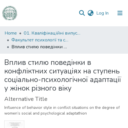
(current)
Log In
Communities
Home
01. Кваліфікаційні випускні роботи здобувачів вищої освіти
&
Факультет психології та соціальної роботи
Collections
Вплив стилю поведінки в конфліктних ситуаціях на ступень соціально-психологічної адаптації у жінок різного віку
All of DSpace
Вплив стилю поведінки в
конфліктних ситуаціях на ступень
Statistics
соціально-психологічної адаптації
у жінок різного віку
Alternative Title
Influence of behavior style in conflict situations on the degree of
women’s social and psychological adaptathion