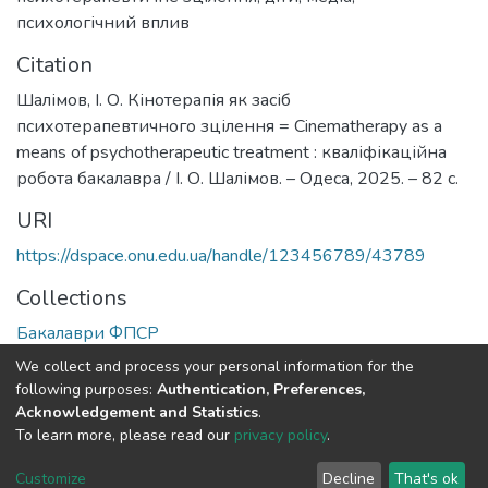
психологічний вплив
Citation
Шалімов, І. О. Кінотерапія як засіб
психотерапевтичного зцілення = Cinematherapy as a
means of psychotherapeutic treatment : кваліфікаційна
робота бакалавра / І. О. Шалімов. – Одеса, 2025. – 82 с.
URI
https://dspace.onu.edu.ua/handle/123456789/43789
Collections
Бакалаври ФПСР
We collect and process your personal information for the
Full item page
following purposes:
Authentication, Preferences,
Acknowledgement and Statistics
.
To learn more, please read our
privacy policy
.
DSpace software
copyright © 2009-2026
LYRASIS
Cookie
Privacy
End User
Send
Customize
Decline
That's ok