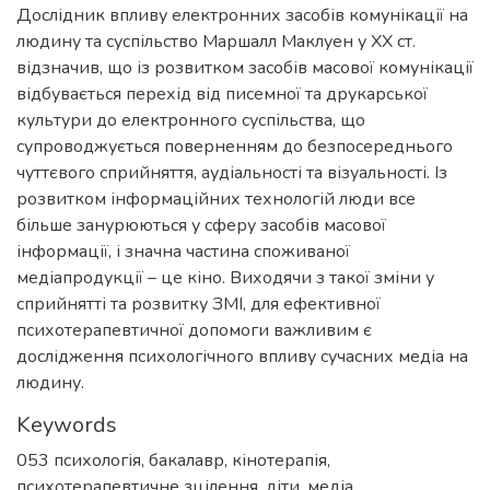
Дослідник впливу електронних засобів комунікації на
людину та суспільство Маршалл Маклуен у ХХ ст.
відзначив, що із розвитком засобів масової комунікації
відбувається перехід від писемної та друкарської
культури до електронного суспільства, що
супроводжується поверненням до безпосереднього
чуттєвого сприйняття, аудіальності та візуальності. Із
розвитком інформаційних технологій люди все
більше занурюються у сферу засобів масової
інформації, і значна частина споживаної
медіапродукції – це кіно. Виходячи з такої зміни у
сприйнятті та розвитку ЗМІ, для ефективної
психотерапевтичної допомоги важливим є
дослідження психологічного впливу сучасних медіа на
людину.
Keywords
053 психологія
,
бакалавр
,
кінотерапія
,
психотерапевтичне зцілення
,
діти
,
медіа
,