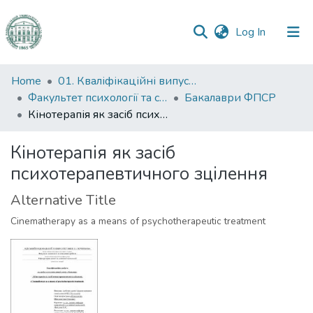
(current)
Log In
Communities
Home
01. Кваліфікаційні випускні роботи здобувачів вищої освіти
&
Факультет психології та соціальної роботи
Бакалаври ФПСР
Collections
Кінотерапія як засіб психотерапевтичного зцілення
All of DSpace
Кінотерапія як засіб
психотерапевтичного зцілення
Statistics
Alternative Title
Cinematherapy as a means of psychotherapeutic treatment