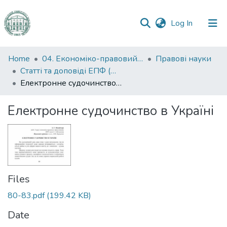
(current)
Log In
Communities
Home
04. Економіко-правовий факультет
Правові науки
&
Статті та доповіді ЕПФ (Правові науки)
Collections
Електронне судочинство в Україні
All of DSpace
Електронне судочинство в Україні
Statistics
Files
80-83.pdf
(199.42 KB)
Date