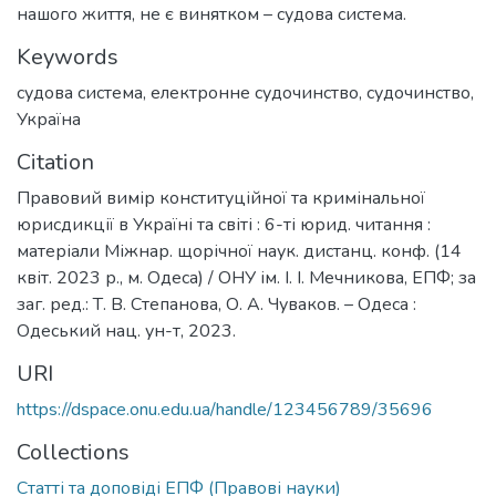
нашого життя, не є винятком – судова система.
Keywords
судова система
,
електронне судочинство
,
судочинство
,
Україна
Citation
Правовий вимір конституційної та кримінальної
юрисдикції в Україні та світі : 6-ті юрид. читання :
матеріали Міжнар. щорічної наук. дистанц. конф. (14
квіт. 2023 р., м. Одеса) / ОНУ ім. І. І. Мечникова, ЕПФ; за
заг. ред.: Т. В. Степанова, О. А. Чуваков. – Одеса :
Одеський нац. ун-т, 2023.
URI
https://dspace.onu.edu.ua/handle/123456789/35696
Collections
Статті та доповіді ЕПФ (Правові науки)