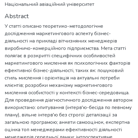
Національний авіаційний університет
Abstract
У статті описано теоретико-методологічне
дослідження маркетингового аспекту бізнес-
діяльності на прикладі вітчизняних менеджерів
виробничо-комерційного підприємства. Мета статті
полягає в розкритті специфічних особливостей
маркетингового мислення як психологічних факторів
ефективної бізнес-діяльності, таких як: пошуковий
стиль мислення і орієнтація на актуальні потреби
клієнтів; розробки механізму маркетингового
мислення особистості у контексті бізнес-середовища.
Для проведення діагностичного дослідження автором
використано: опитування (інтерв'ю-бесіда по певному
плану), вільне інтерв'ю без строгої деталізації за
загальною програмою; анкети самооцінок, експертна
оцінка топ менеджерами ефективності діяльності
менеджерів середньої ланки; інтроспективне