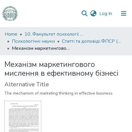
(current)
Log In
Communities
Home
10. Факультет психології та соціальної роботи
&
Психологічні науки
Статті та доповіді ФПСР (Психологічні науки)
Collections
Механізм маркетингового мислення в ефективному бізнесі
All of DSpace
Механізм маркетингового
мислення в ефективному бізнесі
Statistics
Alternative Title
The mechanism of marketing thinking in effective business