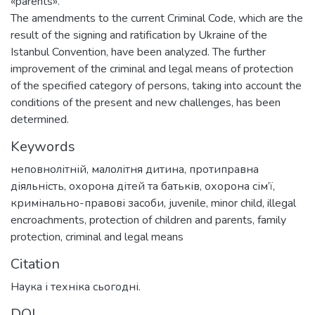
«parents».
The amendments to the current Criminal Code, which are the
result of the signing and ratification by Ukraine of the
Istanbul Convention, have been analyzed. The further
improvement of the criminal and legal means of protection
of the specified category of persons, taking into account the
conditions of the present and new challenges, has been
determined.
Keywords
неповнолітній
,
малолітня дитина
,
протиправна
діяльність
,
охорона дітей та батьків
,
охорона сім’ї
,
кримінально-правові засоби
,
juvenile
,
minor child
,
illegal
encroachments
,
protection of children and parents
,
family
protection
,
criminal and legal means
Citation
Наука і техніка сьогодні.
DOI