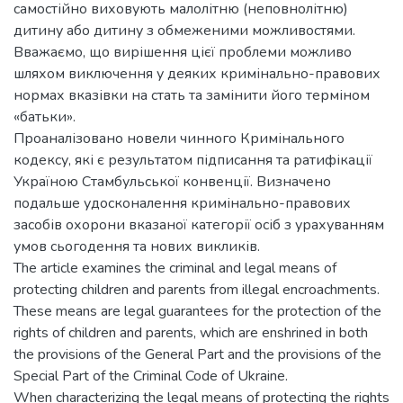
самостійно виховують малолітню (неповнолітню)
дитину або дитину з обмеженими можливостями.
Вважаємо, що вирішення цієї проблеми можливо
шляхом виключення у деяких кримінально-правових
нормах вказівки на стать та замінити його терміном
«батьки».
Проаналізовано новели чинного Кримінального
кодексу, які є результатом підписання та ратифікації
Україною Стамбульської конвенції. Визначено
подальше удосконалення кримінально-правових
засобів охорони вказаної категорії осіб з урахуванням
умов сьогодення та нових викликів.
The article examines the criminal and legal means of
protecting children and parents from illegal encroachments.
These means are legal guarantees for the protection of the
rights of children and parents, which are enshrined in both
the provisions of the General Part and the provisions of the
Special Part of the Criminal Code of Ukraine.
When characterizing the legal means of protecting the rights