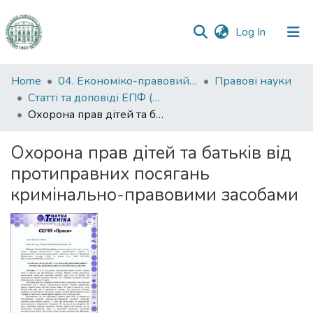
(current)
Log In
Communities
Home
04. Економіко-правовий факультет
Правові науки
&
Статті та доповіді ЕПФ (Правові науки)
Collections
Охорона прав дітей та батьків від протиправних посягань кримінально-правовими засобами
All of DSpace
Охорона прав дітей та батьків від
протиправних посягань
Statistics
кримінально-правовими засобами