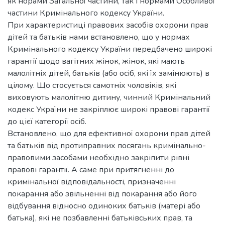
як норами Загальної частини, так і нормами Особливої
частини Кримінального кодексу України.
При характеристиці правових засобів охорони прав
дітей та батьків нами встановлено, що у нормах
Кримінального кодексу України передбачено широкі
гарантії щодо вагітних жінок, жінок, які мають
малолітніх дітей, батьків (або осіб, які їх замінюють) в
цілому. Що стосується самотніх чоловіків, які
виховують малолітню дитину, чинний Кримінальний
кодекс України не закріплює широкі правові гарантії
до цієї категорії осіб.
Встановлено, що для ефективної охорони прав дітей
та батьків від протиправних посягань кримінально-
правовими засобами необхідно закріпити рівні
правові гарантії. А саме при притягненні до
кримінальної відповідальності, призначенні
покарання або звільненні від покарання або його
відбування відносно одиноких батьків (матері або
батька), які не позбавленні батьківських прав, та