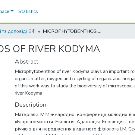
Space
Statistics
і та доповіді БФ
MICROPHYTOBENTHOS OF RIVER KODYMA
S OF RIVER KODYMA
Abstract
Microphytobenthos of river Kodyma plays an important role
organic matter, oxygen and recycling of organic and inorgan
of this work was to study the biodiversity of microscopic
river Kodyma
Description
Матеріали IV Міжнародної конференції молодих в
«Біорізноманіття. Екологія. Адаптація. Еволюція.», 
річчю з дня народження видатного фізіолога І.М. Сє