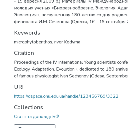
- 19 вересня 2009 р.) Материалы IV Международн
молодых ученых «Биоразнообразие. Экология. Адап
Эволюция.», посвященная 180-летию со дня роджен
физиолога И.М. Сеченова (Одесса, 16 - 19 сентября 2
Keywords
microphytobenthos
,
river Kodyma
Citation
Proceedings of the IV International Young scientists confe
Ecology. Adaptation. Evolution.», dedicated to 180 annive
of famous physiologist Ivan Sechenov (Odesa, Septembe
URI
https://dspace.onu.edu.ua/handle/123456789/3322
Collections
Статті та доповіді БФ