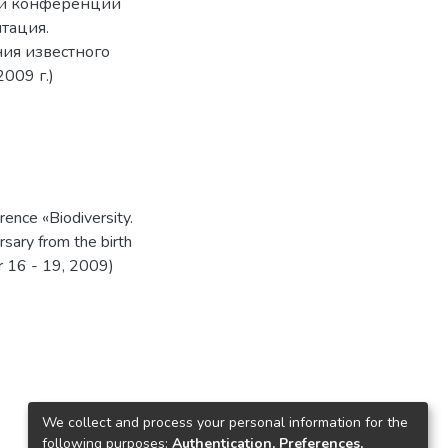
ой конференции
тация.
ия известного
009 г.)
rence «Biodiversity.
rsary from the birth
r 16 - 19, 2009)
We collect and process your personal information for the
following purposes:
Authentication, Preferences,