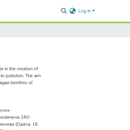
Log In
 in the creation of
ic pollution. The aim
 algae benthos of
чених
присвячена 180-
ченова (Одеса, 16