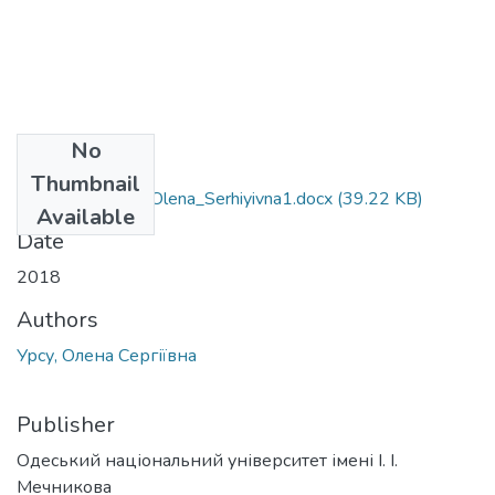
No
Files
Thumbnail
6.020303_Ursu_Olena_Serhiyivna1.docx
(39.22 KB)
Available
Date
2018
Authors
Урсу, Олена Сергіївна
Publisher
Одеський національний університет імені І. І.
Мечникова