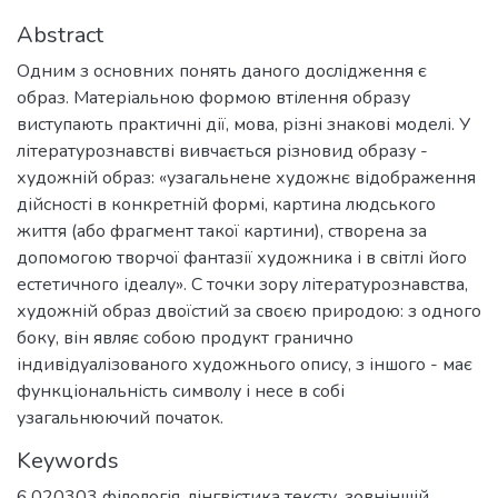
Abstract
Одним з основних понять даного дослідження є
образ. Матеріальною формою втілення образу
виступають практичні дії, мова, різні знакові моделі. У
літературознавстві вивчається різновид образу -
художній образ: «узагальнене художнє відображення
дійсності в конкретній формі, картина людського
життя (або фрагмент такої картини), створена за
допомогою творчої фантазії художника і в світлі його
естетичного ідеалу». C точки зору літературознавства,
художній образ двоїстий за своєю природою: з одного
боку, він являє собою продукт гранично
індивідуалізованого художнього опису, з іншого - має
функціональність символу і несе в собі
узагальнюючий початок.
Keywords
6.020303 філологія
,
лінгвістика тексту
,
зовніншій