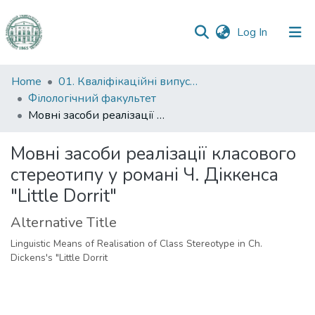
(current)
Log In
Communities
Home
01. Кваліфікаційні випускні роботи здобувачів вищої освіти
&
Філологічний факультет
Collections
Мовні засоби реалізації класового стереотипу у романі Ч. Діккенса "Little Dorrit"
All of DSpace
Мовні засоби реалізації класового
стереотипу у романі Ч. Діккенса
Statistics
"Little Dorrit"
Alternative Title
Linguistic Means of Realisation of Class Stereotype in Ch.
Dickens's "Little Dorrit