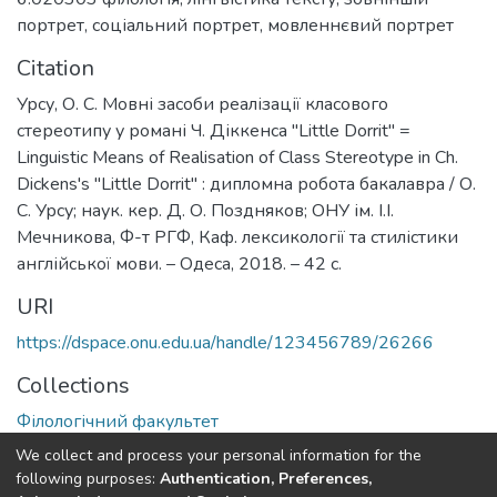
портрет
,
соціальний портрет
,
мовленнєвий портрет
Citation
Урсу, О. С. Мовні засоби реалізації класового
стереотипу у романі Ч. Діккенса "Little Dorrit" =
Linguistic Means of Realisation of Class Stereotype in Ch.
Dickens's "Little Dorrit" : дипломна робота бакалавра / О.
С. Урсу; наук. кер. Д. О. Поздняков; ОНУ ім. І.І.
Мечникова, Ф-т РГФ, Каф. лексикології та стилістики
англійської мови. – Одеса, 2018. – 42 с.
URI
https://dspace.onu.edu.ua/handle/123456789/26266
Collections
Філологічний факультет
We collect and process your personal information for the
Full item page
following purposes:
Authentication, Preferences,