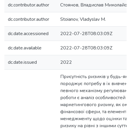
dc.contributor.author
Стоянов, Владислав Миколайов
dc.contributor.author
Stoianov, Vladyslav M.
dc.date.accessioned
2022-07-28T08:03:09Z
dc.date.available
2022-07-28T08:03:09Z
dc.date.issued
2022
Присутність ризиків у будь-якій
породжує потребу в їх вивченні
певного механізму регулювання
роботи є аналіз особливостей і
маркетингового ризику, як ок
фінансової сфери, та елементів
менеджменту щодо оцінки та к
ризику на рівні з іншими сутт