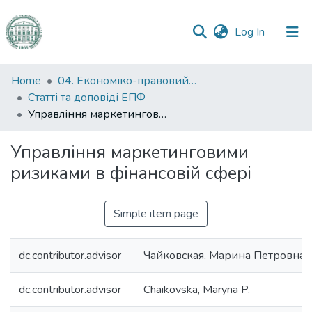
(current)
Log In
Communities
Home
04. Економіко-правовий факультет
&
Статті та доповіді ЕПФ
Collections
Управління маркетинговими ризиками в фінансовій сфері
All of DSpace
Управління маркетинговими
ризиками в фінансовій сфері
Statistics
Simple item page
dc.contributor.advisor
Чайковская, Марина Петровна
dc.contributor.advisor
Chaikovska, Maryna P.