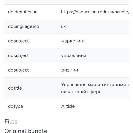
dc.identifier.uri
https://dspace.onu.edu.ua/hand
dc.language.iso
uk
dc.subject
маркетинг
dc.subject
управління
dc.subject
ризики
Управління маркетинговими р
dc.title
фінансовій сфері
dc.type
Article
Files
Original bundle