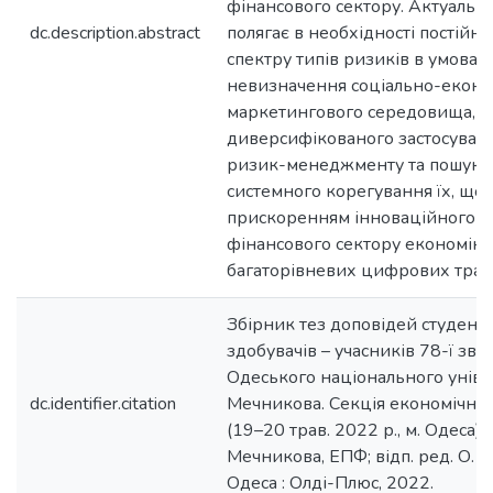
фінансового сектору. Актуальн
dc.description.abstract
полягає в необхідності постій
спектру типів ризиків в умова
невизначення соціально-еконо
маркетингового середовища,
диверсифікованого застосуванн
ризик-менеджменту та пошуку 
системного корегування їх, що т
прискоренням інноваційного р
фінансового сектору економіки
багаторівневих цифрових тран
Збірник тез доповідей студентів
здобувачів – учасників 78-ї звіт
Одеського національного універси
dc.identifier.citation
Мечникова. Секція економічних
(19–20 трав. 2022 р., м. Одеса) / О
Мечникова, ЕПФ; відп. ред. О. 
Одеса : Олді-Плюс, 2022.