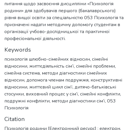
питання щодо засвоєння дисципліни «Психологія
родини» для здобувачів першого (бакалаврського)
рівня вищої освіти за спеціальністю 053 Психологія та
призначені надати методичну допомогу студентам в
організації учбово-дослідницької та практичної
професіональної діяльності.
Keywords
психологія шлюбно-сімейних відносин
,
сімейні
відносини
,
життєдіяльність сім’ї
,
сімейні проблеми
,
сімейна система
,
методи діагностики сімейних
відносин
,
допомога членам подружжя
,
конструктивні
відносини
,
життєвий цикл сім’ї
,
дитячо-батьківські
стосунки
,
виховний процес у сім’ї
,
сімейні конфлікти
,
подружні конфлікти
,
методи діагностики сім’ї
,
053
Психологія
Citation
Психологія родини [Електронний ресурс] : електрон.