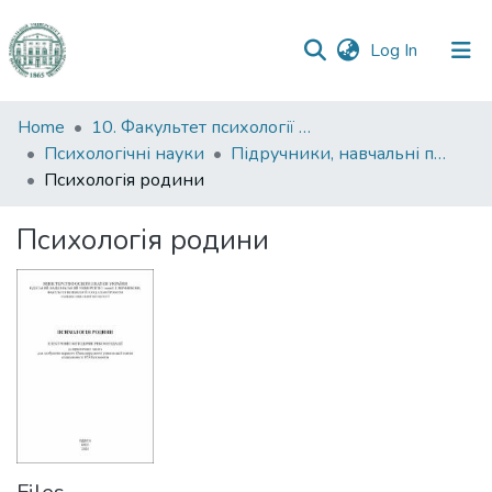
(current)
Log In
Communities
Home
10. Факультет психології та соціальної роботи
&
Психологічні науки
Підручники, навчальні посібники та інші науково- та навчально-методичні праці ФПСР (Психологічні науки)
Collections
Психологія родини
All of DSpace
Психологія родини
Statistics