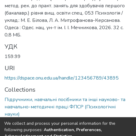
метод. рек. до практ. занять для здобувачів першого
(бакалавр.) рівня вищ. освіти спец. 053 Психологія /
уклад.: М. Е. Білова, Л. А. Митрофанова-Керсанова.
Одеса : Одес. нац. ун-т ім. І. І. Мечникова, 2026. 32 с.
0,8 МБ.
УДК
159.99
URI
https://dspace.onu.edu.ua/handle/123456789/43895
Collections
Підручники, навчальні посібники та інші науково- та
навчально-методичні праці ФПСР (Психологічні
науки)
We collect and process your personal information for the
Full item page
following purposes:
Authentication, Preferences,