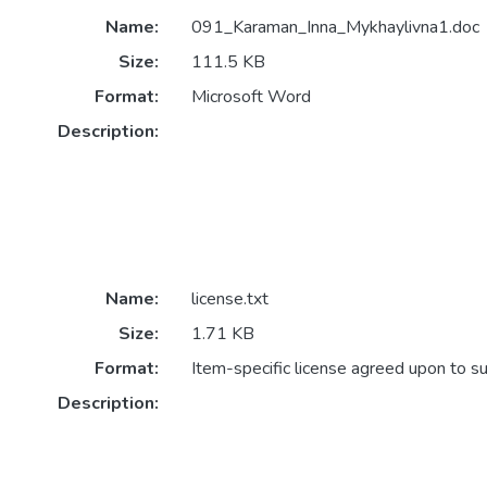
Name:
091_Karaman_Inna_Mykhaylivna1.doc
Size:
111.5 KB
Format:
Microsoft Word
Description:
Name:
license.txt
Size:
1.71 KB
Format:
Item-specific license agreed upon to s
Description: