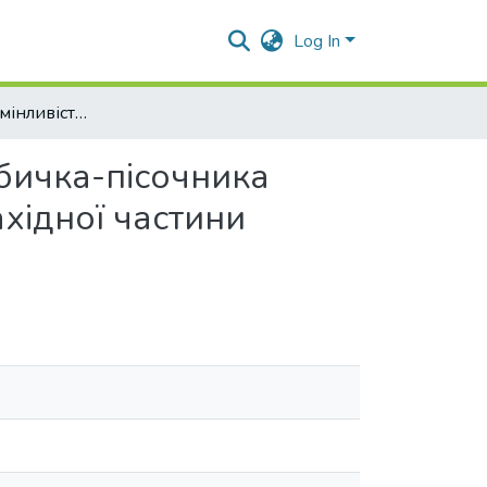
Log In
Морфологічна мінливість і популяційна структура бичка-пісочника Neogobius fluviatilis (Pallas) в акваторіях північно-західної частини Чорного моря
 бичка-пісочника
західної частини