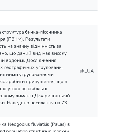
а структура бичка-пісочника
моря (ПЗЧМ). Результати
ь на значну відмінність за
ано, що даний вид має високу
ремій водоймі. Дослідження
них географічних угруповань,
uk_UA
анітними угрупованнями
ляє зробити припущення, що в
ою утворює стабільні
ському лимані і Джарилгацькій
унки. Наведено посилання на 73
Neogobius fluviatilis (Pallas) в
d population structure in monkey