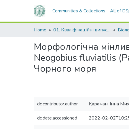
Communities & Collections
All of D
Home
01. Кваліфікаційні випускні роботи здобувачів вищої освіти
Біол
Морфологічна мінливі
Neogobius fluviatilis 
Чорного моря
dc.contributor.author
Караман, Інна Ми
dc.date.accessioned
2022-02-02T10:2