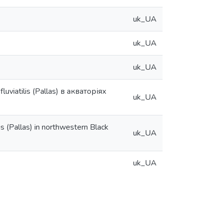
uk_UA
uk_UA
uk_UA
iatilis (Pallas) в акваторіях
uk_UA
is (Pallas) in northwestern Black
uk_UA
uk_UA