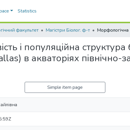
Space
Statistics
огічний факультет
Магістри Біолог. ф-т
сть і популяційна структура
(Pallas) в акваторіях північно-
Simple item page
хайлівна
5:59Z