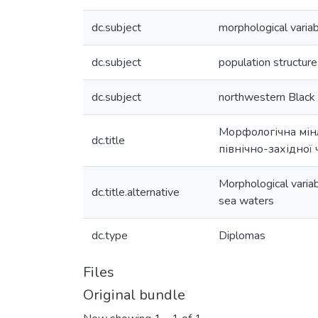
dc.subject
morphological variabi
dc.subject
population structure
dc.subject
northwestern Black
Морфологічна мінли
dc.title
північно-західної
Morphological variab
dc.title.alternative
sea waters
dc.type
Diplomas
Files
Original bundle