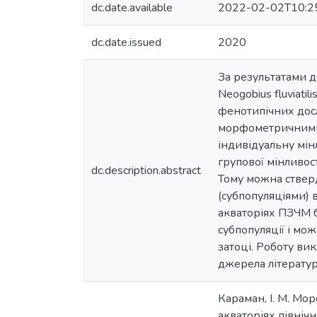
dc.date.available
2022-02-02T10:2
dc.date.issued
2020
За результатами д
Neogobius fluviati
фенотипічних досл
морфометричними 
індивідуальну мінл
групової мінливос
dc.description.abstract
Тому можна ствер
(субпопуляціями) 
акваторіях ПЗЧМ 
субпопуляції і м
затоці. Роботу ви
джерела літерату
Караман, І. М. Мор
акваторіях північно