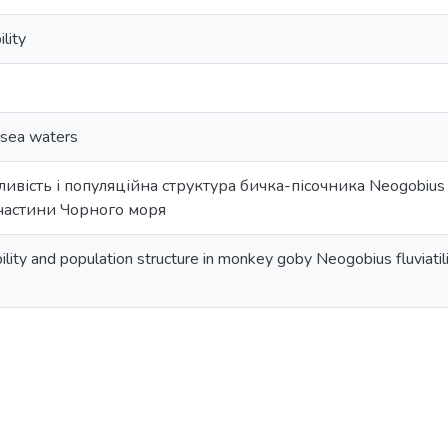
lity
 sea waters
вість і популяційна структура бичка-пісочника Neogobius fluv
 частини Чорного моря
ility and population structure in monkey goby Neogobius fluviatil