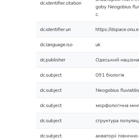
dc.identifier.citation
goby Neogobius fluv
с.
dc.identifier.uri
https://dspace.on
dc.language.iso
uk
dc.publisher
Одеський націонал
dc.subject
091 біологія
dc.subject
Neogobius fluviatili
dc.subject
морфологічна мінл
dc.subject
структура популяц
dc.subject
акваторії північн