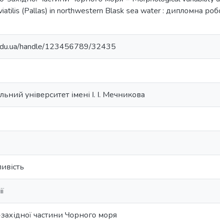
iatilis (Pallas) in northwestern Blask sea water : дипломна ро
u.edu.ua/handle/123456789/32435
ьний університет імені І. І. Мечникова
s
ивість
ії
о-західної частини Чорного моря