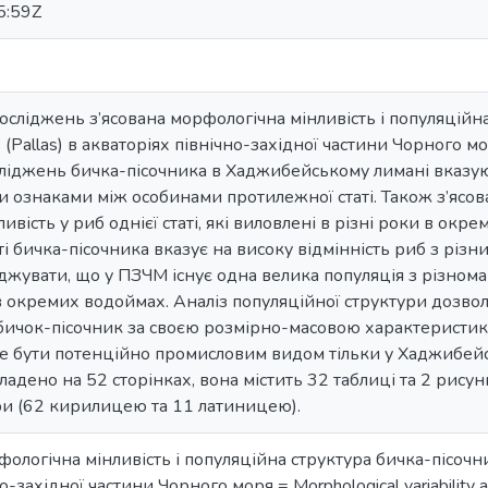
5:59Z
осліджень з’ясована морфологічна мінливість і популяційн
lis (Pallas) в акваторіях північно-західної частини Чорного 
іджень бичка-пісочника в Хаджибейському лимані вказуют
ознаками між особинами протилежної статі. Також з’ясов
ивість у риб однієї статі, які виловлені в різні роки в ок
ті бичка-пісочника вказує на високу відмінність риб з різ
джувати, що у ПЗЧМ існує одна велика популяція з різном
в окремих водоймах. Аналіз популяційної структури дозво
бичок-пісочник за своєю розмірно-масовою характеристик
оже бути потенційно промисловим видом тільки у Хаджибей
кладено на 52 сторінках, вона містить 32 таблиці та 2 рис
ри (62 кирилицею та 11 латиницею).
фологічна мінливість і популяційна структура бичка-пісочника 
-західної частини Чорного моря = Morphological variability an