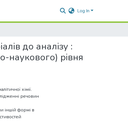
Log In
лів до аналізу :
ьо-наукового) рівня
літичної хімії.
слідженні речовин
чи іншій формі в
астивостей