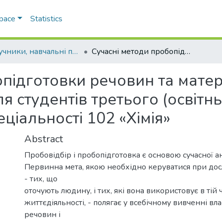
Space
Statistics
Підручники, навчальні посібники та інші науково- та навчально-методичні праці ФХФ
Сучасні методи пробопідготовки речовин та матеріалів до аналізу : методичні вказівки для студентів третього (освітньо-наукового) рівня (PhD) вищої освіти спеціальності 102 «Хімія»
підготовки речовин та матеріа
я студентів третього (освітн
еціальності 102 «Хімія»
Abstract
Пробовідбір і пробопідготовка є основою сучасної ана
Первинна мета, якою необхідно керуватися при до
- тих, що
оточують людину, і тих, які вона використовує в тій 
життєдіяльності, - полягає у всебічному вивченні вл
речовин і