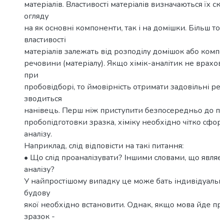
матеріалів. Властивості матеріалів визначаються їх 
огляду
на як основні компоненти, так і на домішки. Більш то
властивості
матеріалів залежать від розподілу домішок або комп
речовини (матеріалу). Якщо хімік-аналітик не врахо
при
пробовідборі, то ймовірність отримати задовільні р
зводиться
нанівець. Перш ніж приступити безпосередньо до п
пробопідготовки зразка, хіміку необхідно чітко сф
аналізу.
Наприклад, слід відповісти на такі питання:
• Що слід проаналізувати? Іншими словами, що являє
аналізу?
У найпростішому випадку це може бать індивідуальн
будову
якої необхідно встановити. Однак, якщо мова йде п
зразок -