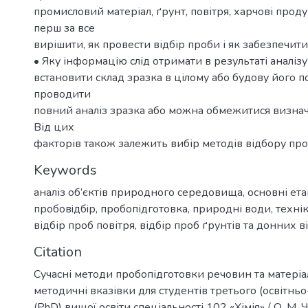
промисловий матеріал, ґрунт, повітря, харчові прод
перш за все
вирішити, як провести відбір проби і як забезпечити 
• Яку інформацію слід отримати в результаті аналіз
встановити склад зразка в цілому або будову його п
проводити
повний аналіз зразка або можна обмежитися визна
Від цих
факторів також залежить вибір методів відбору проби
Keywords
аналіз об’єктів природного середовища
,
основні ета
пробовiдбiр
,
пробопідготовка
,
природні води
,
техні
відбір проб повітря
,
відбір проб ґрунтів та донних 
Citation
Сучасні методи пробопідготовки речовин та матеріалі
методичні вказівки для студентів третього (освітньо
(PhD) вищої освіти спеціальності 102 «Хімія» / О. М. 