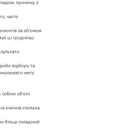
складом, причому з
го, часто
онентів за об’ємом
вує ці труднощі
езультати
робо відбору та
ормулювати мету
 собою об'єкт
а хімічна сполука,
ро більш складний