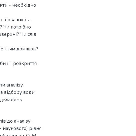
укти - необхідно
її показність.
у? Чи потрібно
оверхні? Чи слід
ченням домішок?
 і її розкриття.
пи аналізу
,
ка відбору води
,
відкладень
в до аналізу :
- наукового) рівня
Чеботарьов, О. М.