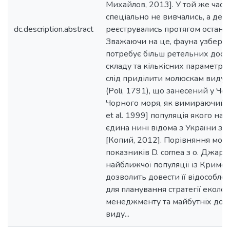
Михайлов, 2013]. У той же час і
спеціально не вивчались, а деяк
dc.description.abstract
реєструвались протягом останні
Зважаючи на це, фауна узбере
потребує більш ретельних досл
складу та кількісних параметрів
слід приділити молюскам виду Do
(Poli, 1791), що занесений у Ч
Чорного моря, як вимираючий 
et al. 1999] популяція якого на 
єдина нині відома з України з
[Копий, 2012]. Порівняння мо
показників D. cornea з о. Джари
найближчої популяції із Кримсь
дозволить довести її відособле
для планування стратегії еколог
менеджменту та майбутніх дос
виду...