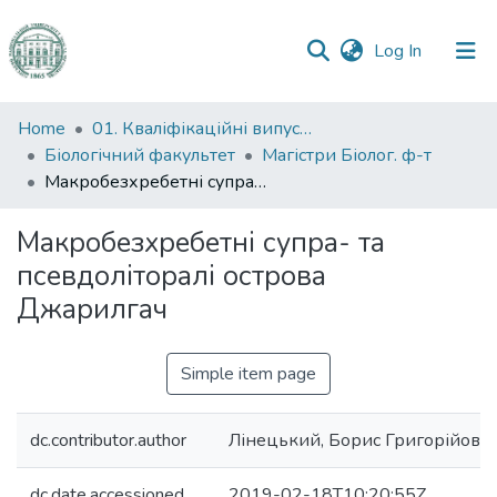
(current)
Log In
Communities
Home
01. Кваліфікаційні випускні роботи здобувачів вищої освіти
&
Біологічний факультет
Магістри Біолог. ф-т
Collections
Макробезхребетні супра- та псевдоліторалі острова Джарилгач
All of DSpace
Макробезхребетні супра- та
псевдоліторалі острова
Statistics
Джарилгач
Simple item page
dc.contributor.author
Лінецький, Борис Григорійови
dc.date.accessioned
2019-02-18T10:20:55Z