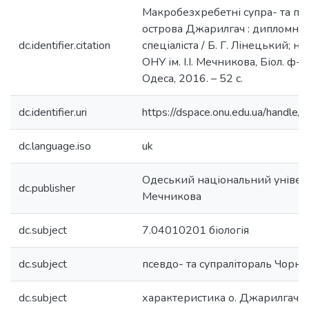
Макробезхребетні супра- та псе
острова Джарилгач : дипломна 
dc.identifier.citation
спеціаліста / Б. Г. Лінецький; нау
ОНУ ім. І.І. Мечникова, Біол. ф-т,
Одеса, 2016. – 52 с.
dc.identifier.uri
https://dspace.onu.edu.ua/hand
dc.language.iso
uk
Одеський національний університ
dc.publisher
Мечникова
dc.subject
7.04010201 біологія
dc.subject
псевдо- та супралітораль Чорно
dc.subject
характеристика о. Джарилгач