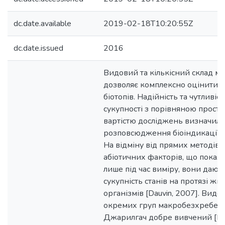
dc.date.available
2019-02-18T10:20:55Z
dc.date.issued
2016
Видовий та кількісний склад 
дозволяє комплексно оцінити с
біотопів. Надійність та чутливіст
сукупності з порівняною прост
вартістю досліджень визначил
розповсюдження біоіндикації т
На відміну від прямих методів
абіотичних факторів, що показу
лише під час виміру, вони дают
сукупність станів на протязі ж
організмів [Dauvin, 2007]. Видо
окремих груп макробезхребетн
Джарилгач добре вивчений [Ко