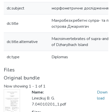
dc.subject
морфометричне дослідження D.
Макробезхребетні супра- та псе
dc.title
острова Джарилгач
Macroinvertebrates of supra-and p
dc.title.alternative
of Dzharylhach Island
dc.type
Diplomas
Files
Original bundle
Now showing
1 - 1 of 1
Name:
Down
Linezkuj B. G.
load
7.04010201_1.pdf