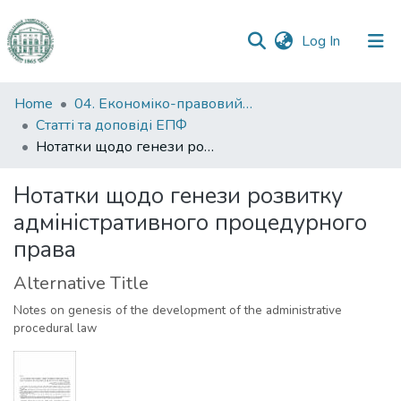
(current)
Log In
Communities
Home
04. Економіко-правовий факультет
&
Статті та доповіді ЕПФ
Collections
Нотатки щодо генези розвитку адміністративного процедурного права
All of DSpace
Нотатки щодо генези розвитку
адміністративного процедурного
Statistics
права
Alternative Title
Notes on genesis of the development of the administrative
procedural law