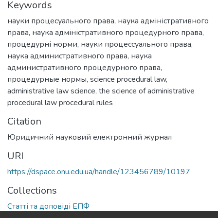
Keywords
науки процесуального права
,
наука адміністративного
права
,
наука адміністративного процедурного права
,
процедурні норми
,
науки процессуального права
,
наука административного права
,
наука
административного процедурного права
,
процедурные нормы
,
science procedural law
,
administrative law science
,
the science of administrative
procedural law procedural rules
Citation
Юридичний науковий електронний журнал
URI
https://dspace.onu.edu.ua/handle/123456789/10197
Collections
Статті та доповіді ЕПФ