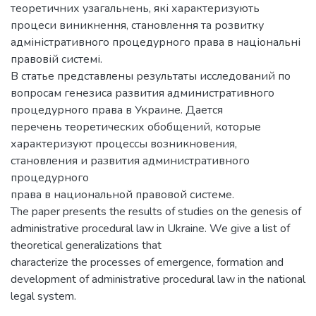
теоретичних узагальнень, які характеризують
процеси виникнення, становлення та розвитку
адміністративного процедурного права в національні
правовій системі.
В статье представлены результаты исследований по
вопросам генезиса развития административного
процедурного права в Украине. Дается
перечень теоретических обобщений, которые
характеризуют процессы возникновения,
становления и развития административного
процедурного
права в национальной правовой системе.
The paper presents the results of studies on the genesis of
administrative procedural law in Ukraine. We give a list of
theoretical generalizations that
characterize the processes of emergence, formation and
development of administrative procedural law in the national
legal system.