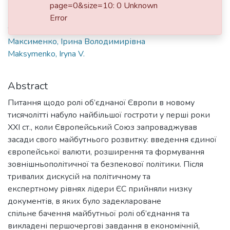
page=0&size=10: 0 Unknown
2012
Error
Authors
Максименко, Ірина Володимирівна
Maksymenko, Iryna V.
Abstract
Питання щодо ролі об’єднаної Європи в новому
тисячолітті набуло найбільшої гостроти у перші роки
ХХІ ст., коли Європейський Союз запроваджував
засади свого майбутнього розвитку: введення єдиної
європейської валюти, розширення та формування
зовнішньополітичної та безпекової політики. Після
тривалих дискусій на політичному та
експертному рівнях лідери ЄС прийняли низку
документів, в яких було задеклароване
спільне бачення майбутньої ролі об’єднання та
викладені першочергові завдання в економічній,