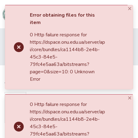
×
(current)
Log In
Error obtaining files for this
item
Communities
0 Http failure response for
Home
09. Факультет міжнародних відносин, політології та соціології
&
https://dspace.onu.edu.ua/server/ap
Міжнародні відносини, суспільні комунікації та регіональні студії
Collections
i/core/bundles/ca1144b8-2e4b-
Статті та доповіді ФМВПС (Міжнародні відносини, суспільні комунікації та регіональні студії)
45c3-84e5-
Об’єднана Європа в новому тисячолітті: аналіз підходів
All of DSpace
79fc4e5aa63a/bitstreams?
page=0&size=10: 0 Unknown
Об’єднана Європа в новому
Statistics
Error
тисячолітті: аналіз підходів
×
0 Http failure response for
https://dspace.onu.edu.ua/server/ap
i/core/bundles/ca1144b8-2e4b-
45c3-84e5-
Date
79fc4e5aa63a/bitstreams?