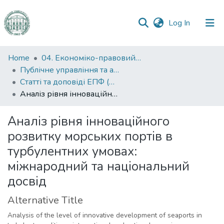
(current)
Log In
Communities
Home
04. Економіко-правовий факультет
&
Публічне управління та адміністрування
Collections
Статті та доповіді ЕПФ (Публічне управління та адміністрування)
Аналіз рівня інноваційного розвитку морських портів в турбулентних умовах: міжнародний та національний досвід
All of DSpace
Аналіз рівня інноваційного
Statistics
розвитку морських портів в
турбулентних умовах:
міжнародний та національний
досвід
Alternative Title
Analysis of the level of innovative development of seaports in