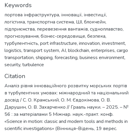
Keywords
портова інфраструктура
,
інновації
,
інвестиції
,
логістика
,
транспортна система
,
ШІ
,
блокчейн
,
підприємства
,
перевезення вантажів
,
судноплавство
,
прогнозування
,
бізнес-середовище
,
безпека
,
турбулентність
,
port infrastructure
,
innovation
,
investment
,
logistics
,
transport system
,
AI
,
blockchain
,
enterprises
,
cargo
transportation
,
shipping
,
forecasting
,
business environment
,
security
,
turbulence
Citation
Аналіз рівня інноваційного розвитку морських портів
в турбулентних умовах: міжнародний та національний
досвід / С. О. Крамський, О. М. Євдокімова, О. В.
Дарушин, О. В. Захарченко // Грааль науки. – 2025. – №
56 : за матеріалами 5 Міжнар. наук.-практ. конф.
«Science in motion: classic and modern tools and methods in
scientific investigations» (Вінниця–Відень, 19 верес.