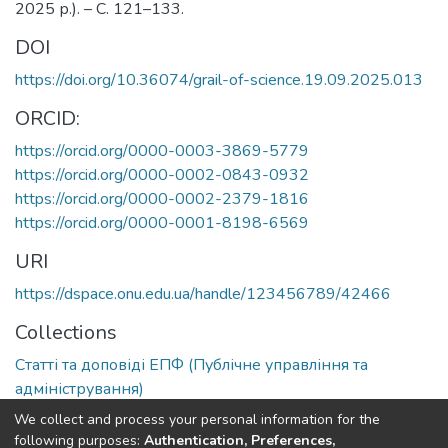
2025 р.). – С. 121–133.
DOI
https://doi.org/10.36074/grail-of-science.19.09.2025.013
ORCID:
https://orcid.org/0000-0003-3869-5779
https://orcid.org/0000-0002-0843-0932
https://orcid.org/0000-0002-2379-1816
https://orcid.org/0000-0001-8198-6569
URI
https://dspace.onu.edu.ua/handle/123456789/42466
Collections
Статті та доповіді ЕПФ (Публічне управління та
адміністрування)
We collect and process your personal information for the
Full item page
following purposes:
Authentication, Preferences,