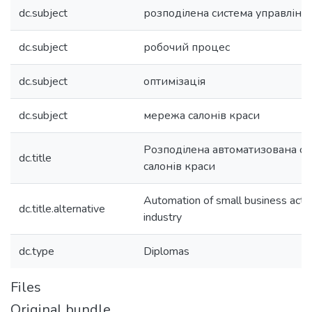
dc.subject
розподілена система управлінн
dc.subject
робочий процес
dc.subject
оптимізація
dc.subject
мережа салонів краси
Розподілена автоматизована си
dc.title
салонів краси
Automation of small business activi
dc.title.alternative
industry
dc.type
Diplomas
Files
Original bundle