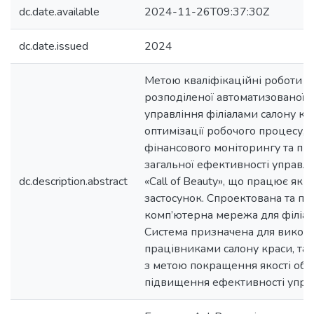
dc.date.available
2024-11-26T09:37:30Z
dc.date.issued
2024
Метою кваліфікаційні роботи є
розподіленої автоматизованої 
управління філіалами салону кр
оптимізації робочого процесу, 
фінансового моніторингу та п
загальної ефективності управл
dc.description.abstract
«Call of Beauty», що працює як 
застосунок. Спроектована та п
комп’ютерна мережа для філіалі
Система призначена для викор
працівниками салону краси, так 
з метою покращення якості обс
підвищення ефективності управ