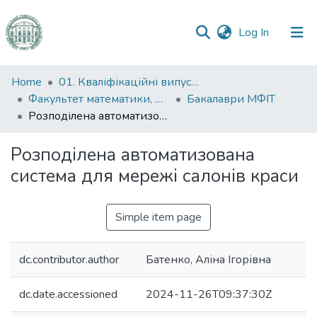
(current)
Log In
Communities
Home
01. Кваліфікаційні випускні роботи здобувачів вищої освіти
&
Факультет математики, фізики та інформаційних технологій
Бакалаври МФІТ
Collections
Розподілена автоматизована система для мережі салонів краси
All of DSpace
Розподілена автоматизована
система для мережі салонів краси
Statistics
Simple item page
dc.contributor.author
Батенко, Аліна Ігорівна
dc.date.accessioned
2024-11-26T09:37:30Z