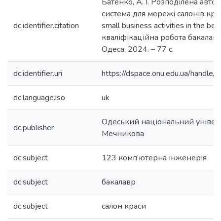
Батенко, А. І. Розподілена авто
система для мережі салонів крас
dc.identifier.citation
small business activities in the beau
кваліфікаційна робота бакалавра 
Одеса, 2024. – 77 с.
dc.identifier.uri
https://dspace.onu.edu.ua/hand
dc.language.iso
uk
Одеський національний університ
dc.publisher
Мечникова
dc.subject
123 комп’ютерна інженерія
dc.subject
бакалавр
dc.subject
салон краси