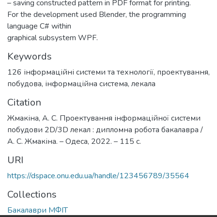
– saving constructed pattern in PDF format for printing.
For the development used Blender, the programming
language C# within
graphical subsystem WPF.
Keywords
126 інформаційні системи та технології
,
проектування
,
побудова
,
інформаційна система
,
лекала
Citation
Жмакіна, А. С. Проектування інформаційної системи
побудови 2D/3D лекал : дипломна робота бакалавра /
А. С. Жмакіна. – Одеса, 2022. – 115 с.
URI
https://dspace.onu.edu.ua/handle/123456789/35564
Collections
Бакалаври МФІТ