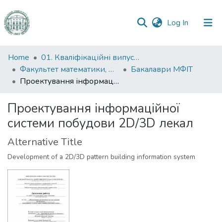
(current)
Log In
Communities
Home
01. Кваліфікаційні випускні роботи здобувачів вищої освіти
&
Факультет математики, фізики та інформаційних технологій
Бакалаври МФІТ
Collections
Проектування інформаційної системи побудови 2D/3D лекал
All of DSpace
Проектування інформаційної
системи побудови 2D/3D лекал
Statistics
Alternative Title
Development of a 2D/3D pattern building information system