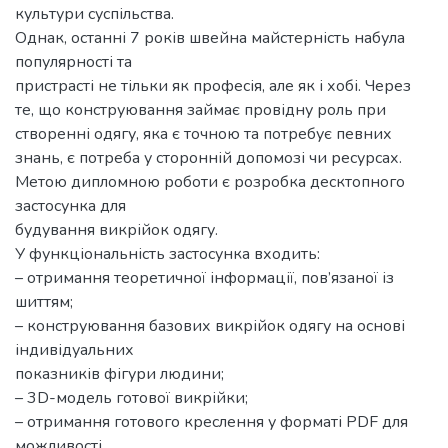
культури суспільства.
Однак, останні 7 років швейна майстерність набула
популярності та
пристрасті не тільки як професія, але як і хобі. Через
те, що конструювання займає провідну роль при
створенні одягу, яка є точною та потребує певних
знань, є потреба у сторонній допомозі чи ресурсах.
Метою дипломною роботи є розробка десктопного
застосунка для
будування викрійок одягу.
У функціональність застосунка входить:
– отримання теоретичної інформації, пов’язаної із
шиттям;
– конструювання базових викрійок одягу на основі
індивідуальних
показників фігури людини;
– 3D-модель готової викрійки;
– отримання готового креслення у форматі PDF для
можливості