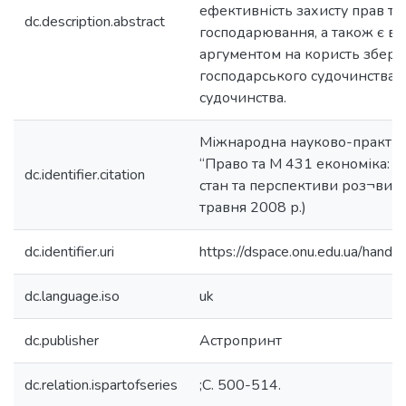
ефективність захисту прав та і
dc.description.abstract
господарювання, а також є в
аргументом на користь збере
господарського судочинства 
судочинства.
Міжнародна науково-практи
“Право та М 431 економіка: г
dc.identifier.citation
стан та перспективи роз¬витку
травня 2008 р.)
dc.identifier.uri
https://dspace.onu.edu.ua/han
dc.language.iso
uk
dc.publisher
Астропринт
dc.relation.ispartofseries
;С. 500-514.