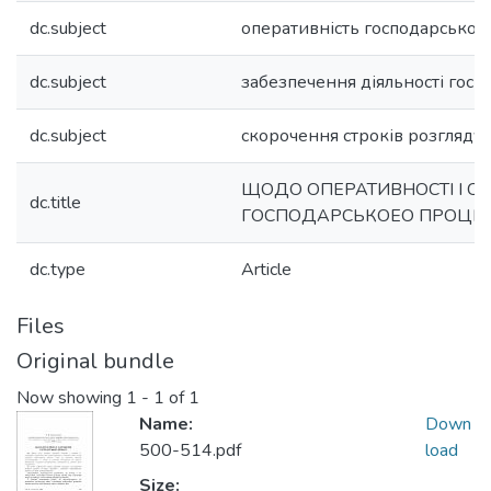
dc.subject
оперативність господарськог
dc.subject
забезпечення діяльності госп
dc.subject
скорочення строків розгляду
ЩОДО ОПЕРАТИВНОСТІ І 
dc.title
ГОСПОДАРСЬКОЕО ПРОЦЕ
dc.type
Article
Files
Original bundle
Now showing
1 - 1 of 1
Name:
Down
500-514.pdf
load
Size: