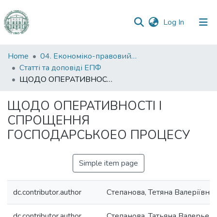
(current)
Log In
Communities
Home
04. Економіко-правовий факультет
&
Статті та доповіді ЕПФ
Collections
ЩОДО ОПЕРАТИВНОСТІ І СПРОЩЕННЯ ГОСПОДАРСЬКОЕО ПРОЦЕСУ
All of DSpace
ЩОДО ОПЕРАТИВНОСТІ І
СПРОЩЕННЯ
Statistics
ГОСПОДАРСЬКОЕО ПРОЦЕСУ
Simple item page
dc.contributor.author
Степанова, Тетяна Валеріївна
dc.contributor.author
Степанова, Татьяна Валерьев