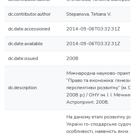
dc.contributor.author
Stepanova, Tetiana V.
dc.date.accessioned
2014-09-06T03:32:31Z
dc.date.available
2014-09-06T03:32:31Z
dc.date.issued
2008
Міжнародна науково-практи
“Право та економіка: генезис,
dc.description
перспективи розвитку” (м. Од
2008 р.) / ОНУ ім. І. І. Мечник
Астропринт, 2008.
На даному етапі розвитку ри
Україні го-сподарське судочи
особливості, наявність яких і