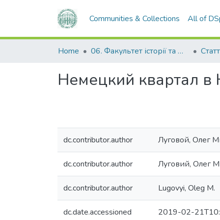
Communities & Collections
All of D
Home
06. Факультет історії та філософії
Статт
Немецкий квартал в К
dc.contributor.author
Луговой, Олег 
dc.contributor.author
Луговий, Олег 
dc.contributor.author
Lugovyi, Oleg M.
dc.date.accessioned
2019-02-21T10: