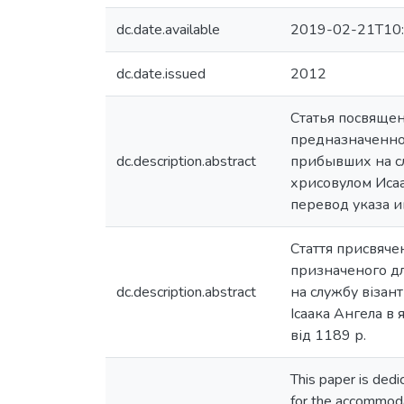
dc.date.available
2019-02-21T10:
dc.date.issued
2012
Статья посвяще
предназначенно
dc.description.abstract
прибывших на сл
хрисовулом Исаа
перевод указа и
Стаття присвячен
призначеного для
dc.description.abstract
на службу візан
Ісаака Ангела в 
від 1189 р.
This paper is dedi
for the accommodat