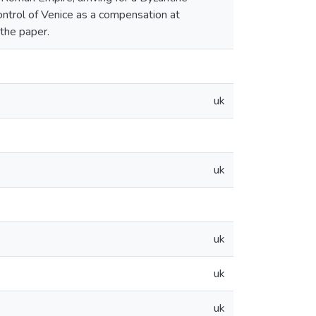
ntrol of Venice as a compensation at
 the paper.
uk
uk
uk
uk
uk