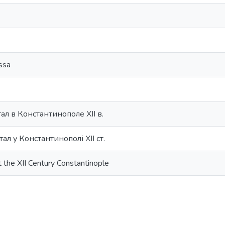
ssa
л в Константинополе ХII в.
л у Константинополі ХII ст.
 the XII Century Constantinople