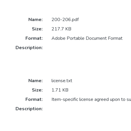
Name:
200-206.pdf
Size:
217.7 KB
Format:
Adobe Portable Document Format
Description:
Name:
license.txt
Size:
1.71 KB
Format:
Item-specific license agreed upon to s
Description: