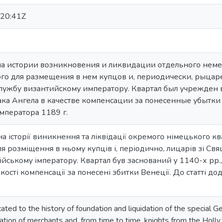
20:41Z
на истории возникновения и ликвидации отдельного немец
го для размещения в нем купцов и, периодически, рыца
ужбу византийскому императору. Квартал был учрежден в 
ка Ангела в качестве компенсации за понесенные убытки 
мператора 1189 г.
а історії виникнення та ліквідації окремого німецького кв
 розміщення в ньому купців і, періодично, лицарів зі Свя
тійському імператору. Квартал був заснований у 1140-х рр.
якості компенсації за понесені збитки Венеції. До статті д
cated to the history of foundation and liquidation of the special
ion of merchants and, from time to time, knights from the Holly 