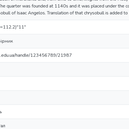
The quarter was founded at 1140s and it was placed under the co
bull of Isaac Angelos. Translation of that chrysobull is added to
=112.2)"11"
ірник
nu.edu.ua/handle/123456789/21987
ь
ал