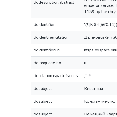
dc.description.abstract
emperor service. 
1189 by the chryso
dc.identifier
УДК 94(560.11)(
dc.identifier.citation
Дриновський зб
dc.identifier.uri
https://dspace.o
dc.language.iso
ru
dc.relation.ispartofseries
;Т. 5.
dc.subject
Византия
dc.subject
Константинопол
dc.subject
Немецкий кварт