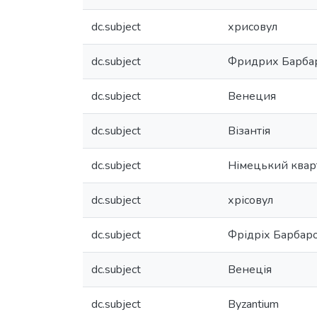
dc.subject
хрисовул
dc.subject
Фридрих Барба
dc.subject
Венеция
dc.subject
Візантія
dc.subject
Німецький квар
dc.subject
хрісовул
dc.subject
Фрідріх Барбаро
dc.subject
Венеція
dc.subject
Byzantium