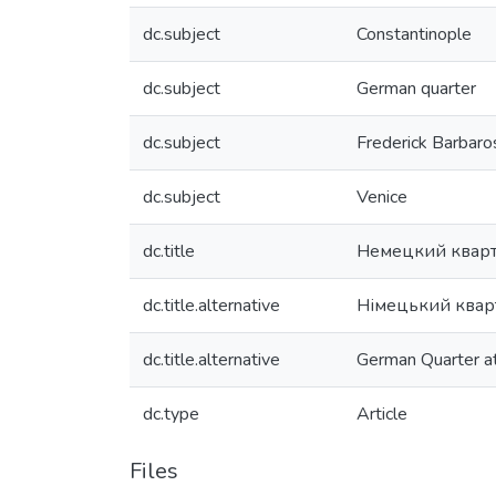
dc.subject
Constantinople
dc.subject
German quarter
dc.subject
Frederick Barbaro
dc.subject
Venice
dc.title
Немецкий кварта
dc.title.alternative
Німецький кварта
dc.title.alternative
German Quarter at
dc.type
Article
Files