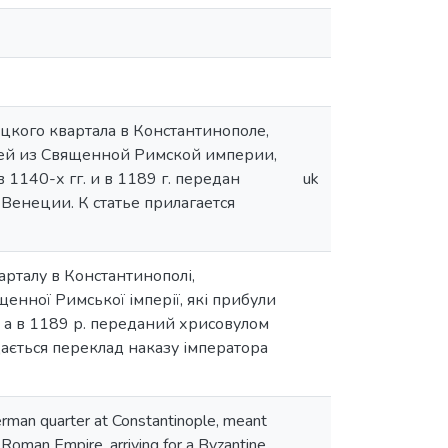
кого квартала в Константинополе,
рей из Священной Римской империи,
1140-х гг. и в 1189 г. передан
uk
Венеции. К статье прилагается
арталу в Константинополі,
щенної Римської імперії, які прибули
, а в 1189 р. переданий хрисовулом
одається переклад наказу імператора
 German quarter at Constantinople, meant
Roman Empire, arriving for a Byzantine