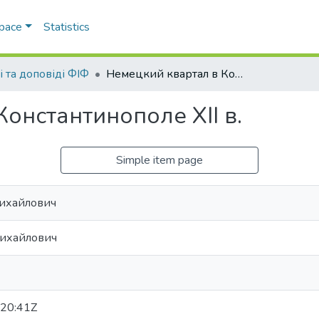
Space
Statistics
і та доповіді ФІФ
Немецкий квартал в Константинополе ХII в.
онстантинополе ХII в.
Simple item page
Михайлович
Михайлович
20:41Z