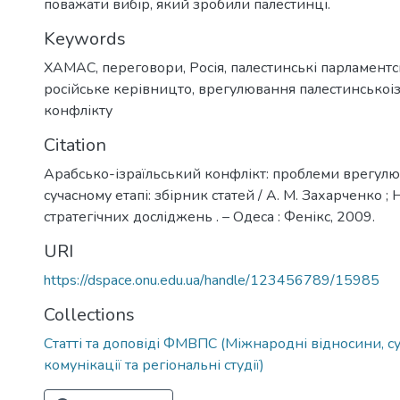
поважати вибір, який зробили палестинці.
Keywords
ХАМАС
,
переговори
,
Росія
,
палестинські парламентс
російське керівницто
,
врегулювання палестинськоіз
конфлікту
Citation
Арабсько-ізраїльський конфлікт: проблеми врегул
сучасному етапі: збірник статей / А. М. Захарченко ; Н
стратегічних досліджень . – Одеса : Фенікс, 2009.
URI
https://dspace.onu.edu.ua/handle/123456789/15985
Collections
Статті та доповіді ФМВПС (Міжнародні відносини, су
комунікації та регіональні студії)