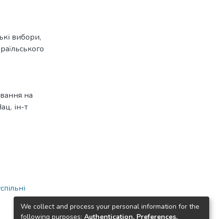
ькі вибори
,
раїльського
ювання на
ац. ін-т
спільні
We collect and process your personal information for the
following purposes:
Authentication, Preferences,