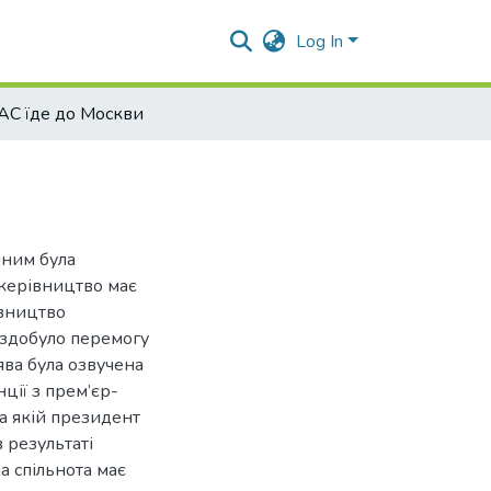
Log In
С їде до Москви
іним була
 керівництво має
івництво
здобуло перемогу
ява була озвучена
ції з прем’єр-
на якій президент
 результаті
а спільнота має