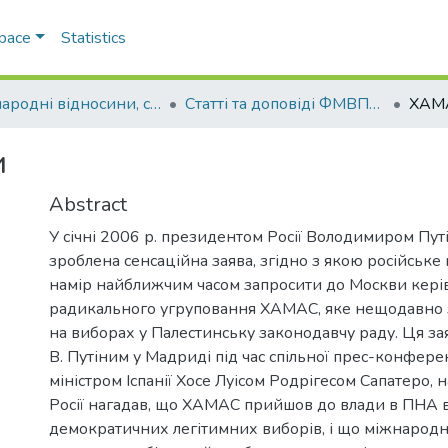
Space
Statistics
Міжнародні відносини, суспільні комунікації та регіональні студії
Статті та доповіді ФМВПС (Міжнародні відносини, суспільні комунікації та регіональні студії)
ХАМА
и
Abstract
У січні 2006 р. президентом Росії Володимиром Пут
зроблена сенсаційна заява, згідно з якою російське
намір найближчим часом запросити до Москви кер
радикального угруповання ХАМАС, яке нещодавно 
на виборах у Палестинську законодавчу раду. Ця за
В. Путіним у Мадриді під час спільної прес-конферен
міністром Iспанії Хосе Луісом Родрігесом Сапатеро, 
Росії нагадав, що ХАМАС прийшов до влади в ПНА в
демократичних легітимних виборів, і що міжнародн