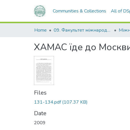
Communities & Collections
All of D
Home
09. Факультет міжнародних відносин, політології та соціології
ХАМАС їде до Москв
Files
131-134.pdf
(107.37 KB)
Date
2009