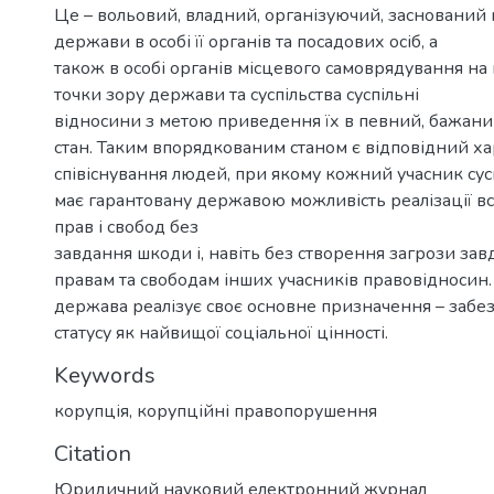
Це – вольовий, владний, організуючий, заснований 
держави в особі її органів та посадових осіб, а
також в особі органів місцевого самоврядування на
точки зору держави та суспільства суспільні
відносини з метою приведення їх в певний, бажан
стан. Таким впорядкованим станом є відповідний х
співіснування людей, при якому кожний учасник сус
має гарантовану державою можливість реалізації в
прав і свобод без
завдання шкоди і, навіть без створення загрози за
правам та свободам інших учасників правовідносин.
держава реалізує своє основне призначення – забез
статусу як найвищої соціальної цінності.
Keywords
корупція
,
корупційні правопорушення
Citation
Юридичний науковий електронний журнал