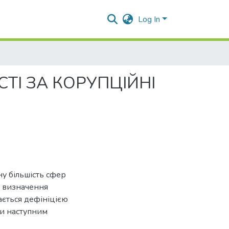
Log In
ТІ ЗА КОРУПЦІЙНІ
у більшість сфер
ід визначення
ається дефініцією
ти наступним