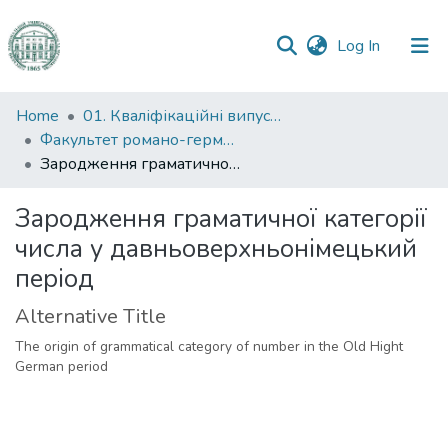
(current)
Log In
Communities
Home
01. Кваліфікаційні випускні роботи здобувачів вищої освіти
&
Факультет романо-германської філології
Collections
Зародження граматичної категорії числа у давньоверхньонімецький період
All of DSpace
Зародження граматичної категорії
числа у давньоверхньонімецький
Statistics
період
Alternative Title
The origin of grammatical category of number in the Old Hight
German period