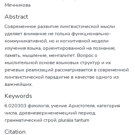
Мечникова
Abstract
Современное развитие лингвистической мысли
уделяет внимание не только функционально-
коммуникативной, но и когнитивной модели
изучения языка, ориентированной на познание,
память, мышление, менталитет. Вопрос о
мыслительной основе языковых структур и их
речевых реализаций рассматривается в современной
лингвистической парадигме в качестве одного из
важнейших.
Keywords
6.020303 філологія
,
учение Аристотеля
,
категория
числа
,
древневерхненемецкий период
,
грамматический строй
,
pluralia tantum
Citation