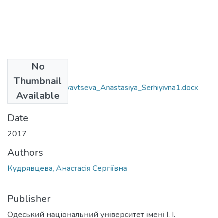
No
Files
Thumbnail
~$020303_Kudryavtseva_Anastasiya_Serhiyivna1.docx
Available
(162 B)
Date
2017
Authors
Кудрявцева, Анастасія Сергіївна
Publisher
Одеський національний університет імені І. І.