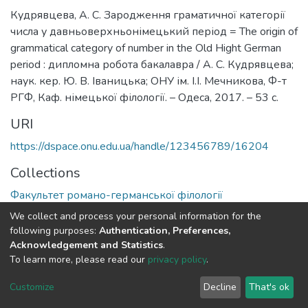
Кудрявцева, А. С. Зародження граматичної категорії
числа у давньоверхньонімецький період = The origin of
grammatical category of number in the Old Hight German
period : дипломна робота бакалавра / А. С. Кудрявцева;
наук. кер. Ю. В. Іваницька; ОНУ ім. І.І. Мечникова, Ф-т
РГФ, Каф. німецької філології. – Одеса, 2017. – 53 с.
URI
https://dspace.onu.edu.ua/handle/123456789/16204
Collections
Факультет романо-германської філології
We collect and process your personal information for the
Full item page
following purposes:
Authentication, Preferences,
Acknowledgement and Statistics
.
To learn more, please read our
privacy policy
.
DSpace software
copyright © 2009-2026
LYRASIS
Cookie
Privacy
End User
Send
Customize
Decline
That's ok
settings
policy
Agreement
Feedback