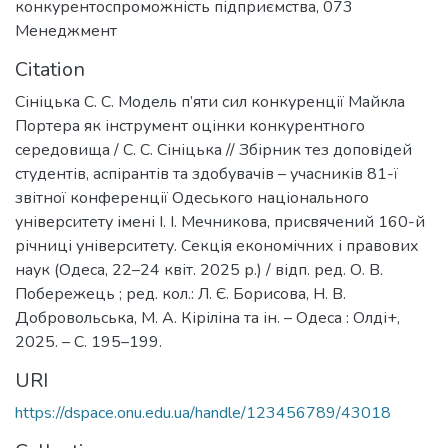
конкурентоспроможність підприємства
,
073
Менеджмент
Citation
Сініцька С. С. Модель п’яти сил конкуренції Майкла
Портера як інструмент оцінки конкурентного
середовища / С. С. Сініцька // Збірник тез доповідей
студентів, аспірантів та здобувачів – учасників 81-ї
звітної конференції Одеського національного
університету імені І. І. Мечникова, присвячений 160-й
річниці університету. Секція економічних і правових
наук (Одеса, 22–24 квіт. 2025 р.) / відп. ред. О. В.
Побережець ; ред. кол.: Л. Є. Борисова, Н. В.
Добровольська, М. А. Кіріліна та ін. – Одеса : Олді+,
2025. – С. 195–199.
URI
https://dspace.onu.edu.ua/handle/123456789/43018