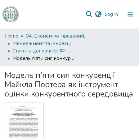
(current)
Log In
Communities
Home
04. Економіко-правовий факультет
&
Менеджмент та інновації
Collections
Статті та доповіді ЕПФ (Менеджмент та інновації)
Модель п’яти сил конкуренції Майкла Портера як інструмент оцінки конкурентного середовища
All of DSpace
Модель п’яти сил конкуренції
Statistics
Майкла Портера як інструмент
оцінки конкурентного середовища