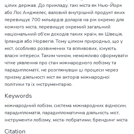
цілих держав. До прикладу, такі міста як Нью-Йорк
або Лос Анджелес, валовий внутрішній продукт яких
перевищує 700 мільярдів доларів на рік окремо для
кожного міста, перевищує окремий загальний
національний об’єм доходів таких країн, як Швеція,
Ірландія або Норвегія. Тому цілком природньо, що у
міст, особливо розвинених та впливових, існують
власні інтереси. Таким чином, неможливо сформувати
чітке уявлення про стан міжнародного лобізму та
парадипломатії, не розглянувши ці процеси через
призму діяльності міст як акторів міжнародної
політики та їх інструментарію.
Keywords
міжнародний лобізм
,
система міжнародних відносин
,
парадипломатія
,
парадипломатична діяльність міст
,
інструменти лобізму
,
міста-побратими
,
брендинг міста
Citation