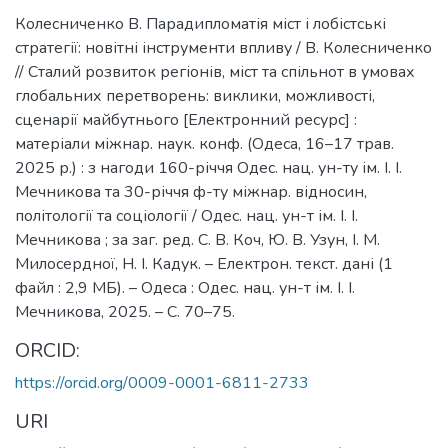
Колесниченко В. Парадипломатія міст і лобістські
стратегії: новітні інструменти впливу / В. Колесниченко
// Сталий розвиток регіонів, міст та спільнот в умовах
глобальних перетворень: виклики, можливості,
сценарії майбутнього [Електронний ресурс] :
матеріали міжнар. наук. конф. (Одеса, 16–17 трав.
2025 р.) : з нагоди 160-річчя Одес. нац. ун-ту ім. І. І.
Мечникова та 30-річчя ф-ту міжнар. відносин,
політології та соціології / Одес. нац. ун-т ім. І. І.
Мечникова ; за заг. ред. С. В. Коч, Ю. В. Узун, І. М.
Милосердної, Н. І. Кадук. – Електрон. текст. дані (1
файл : 2,9 МБ). – Одеса : Одес. нац. ун-т ім. І. І.
Мечникова, 2025. – С. 70–75.
ORCID:
https://orcid.org/0009-0001-6811-2733
URI