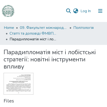
(current)
Log In
Communities
Home
09. Факультет міжнародних відносин, політології та соціології
Політологія
&
Статті та доповіді ФМВПС (Політологія)
Collections
Парадипломатія міст і лобістські стратегії: новітні інструменти впливу
All of DSpace
Парадипломатія міст і лобістські
стратегії: новітні інструменти
Statistics
впливу
Files