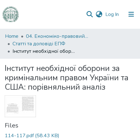
(current)
Log In
Communities
Home
04. Економіко-правовий факультет
&
Статті та доповіді ЕПФ
Collections
Інститут необхідної оборони за кримінальним правом України та США: порівняльний аналіз
All of DSpace
Інститут необхідної оборони за
кримінальним правом України та
Statistics
США: порівняльний аналіз
Files
114-117.pdf
(58.43 KB)