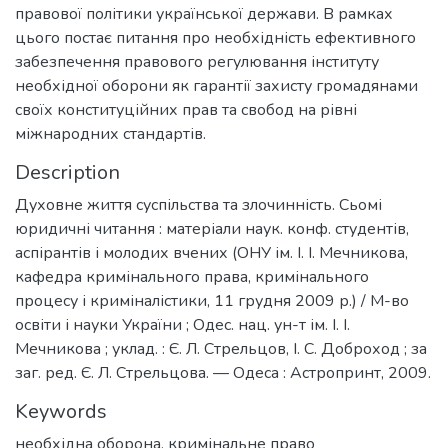
правової політики української держави. В рамках
цього постає питання про необхідність ефективного
забезпечення правового регулювання інституту
необхідної оборони як гарантії захисту громадянами
своїх конституційних прав та свобод на рівні
міжнародних стандартів.
Description
Духовне життя суспільства та злочинність. Сьомі
юридичні читання : матеріали наук. конф. студентів,
аспірантів і молодих вчених (ОНУ ім. І. І. Мечникова,
кафедра кримінального права, кримінального
процесу і криміналістики, 11 грудня 2009 р.) / М-во
освіти і науки України ; Одес. нац. ун-т ім. І. І.
Мечникова ; уклад. : Є. Л. Стрельцов, І. С. Доброход ; за
заг. ред. Є. Л. Стрельцова. — Одеса : Астропринт, 2009.
Keywords
необхідна оборона
,
кримінальне право