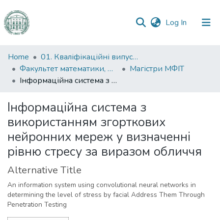
(current)
Log In
Communities
Home
01. Кваліфікаційні випускні роботи здобувачів вищої освіти
&
Факультет математики, фізики та інформаційних технологій
Магістри МФІТ
Collections
Інформаційна система з використанням згорткових нейронних мереж у визначенні рівню стресу за виразом обличчя
All of DSpace
Інформаційна система з
використанням згорткових
Statistics
нейронних мереж у визначенні
рівню стресу за виразом обличчя
Alternative Title
An information system using convolutional neural networks in
determining the level of stress by facial Address Them Through
Penetration Testing