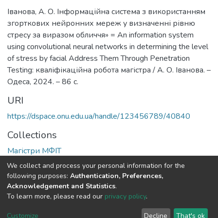
Іванова, А. О. Інформаційна система з використанням
згорткових нейронних мереж у визначенні рівню
стресу за виразом обличчя» = An information system
using convolutional neural networks in determining the level
of stress by facial Address Them Through Penetration
Testing: кваліфікаційна робота магістра / А. О. Іванова. –
Одеса, 2024. – 86 с.
URI
https://dspace.onu.edu.ua/handle/123456789/40840
Collections
Магістри МФІТ
We collect and process your personal information for the
Full item page
following purposes:
Authentication, Preferences,
Acknowledgement and Statistics
.
To learn more, please read our
privacy policy
.
DSpace software
copyright © 2009-2026
LYRASIS
Cookie
Privacy
End User
Send
Customize
Decline
That's ok