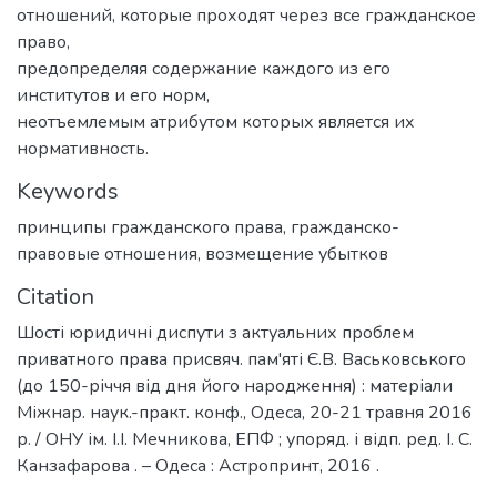
отношений, которые проходят через все гражданское
право,
предопределяя содержание каждого из его
институтов и его норм,
неотъемлемым атрибутом которых является их
нормативность.
Keywords
принципы гражданского права
,
гражданско-
правовые отношения
,
возмещение убытков
Citation
Шості юридичні диспути з актуальних проблем
приватного права присвяч. пам'яті Є.В. Васьковського
(до 150-річчя від дня його народження) : матеріали
Міжнар. наук.-практ. конф., Одеса, 20-21 травня 2016
р. / ОНУ ім. І.І. Мечникова, ЕПФ ; упоряд. і відп. ред. І. С.
Канзафарова . – Одеса : Астропринт, 2016 .