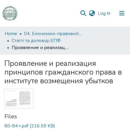
(current)
Log In
Communities
Home
04. Економіко-правовий факультет
&
Статті та доповіді ЕПФ
Collections
Проявление и реализация принципов гражданского права в институте возмещения убытков
All of DSpace
Проявление и реализация
принципов гражданского права в
Statistics
институте возмещения убытков
Files
80-84+.pdf
(216.59 KB)