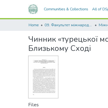
Communities & Collections
All of D
Home
09. Факультет міжнародних відносин, політології та соціології
Чинник «турецької мо
Близькому Сході
Files