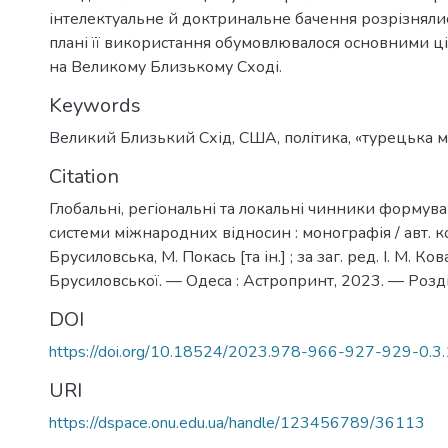
інтелектуальне й доктринальне бачення розрізняли
плані її використання обумовлювалося основними 
на Великому Близькому Сході.
Keywords
Великий Близький Схід
,
США
,
політика
,
«турецька 
Citation
Глобальні, регіональні та локальні чинники формува
системи міжнародних відносин : монографія / авт. кол.
Брусиловська, М. Покась [та ін.] ; за заг. ред. І. М. Ковал
Брусиловської. — Одеса : Астропринт, 2023. — Розді
DOI
https://doi.org/10.18524/2023.978-966-927-929-0.3
URI
https://dspace.onu.edu.ua/handle/123456789/36113