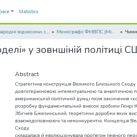
Space
Statistics
Міжнародні відносини, суспільні комунікації та регіональні студії
Монографії ФМВПС (Міжнародні відносини, суспільні комунікації та регіональні студії)
делі» у зовншіній політиці 
Abstract
Стратегічна конструкція Великого Близького Сходу 
довготерміновою інтелектуальною та аналітичною 
американській політичній думці після закінчення «хол
розробку фундаментальний внесок зробили Генрі К
Збігнев Бжезинський, теоретичні доробки яких вис
взаємодоповнюючі та неконкурентні. Концепція Ве
Сходу
складалася й еволюціонувала протягом певного періо