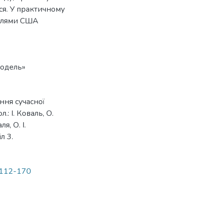
ся. У практичному
цілями США
модель»
ння сучасної
: І. Коваль, О.
я, О. І.
л 3.
.112-170