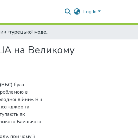
Log In
Чинник «турецької моделі» у зовншіній політиці США на Великому Близькому Сході
США на Великому
(ВБС) була
проблемою в
одної війни». В її
іссінджер та
тупають як
ликого Близького
ду, при чому її