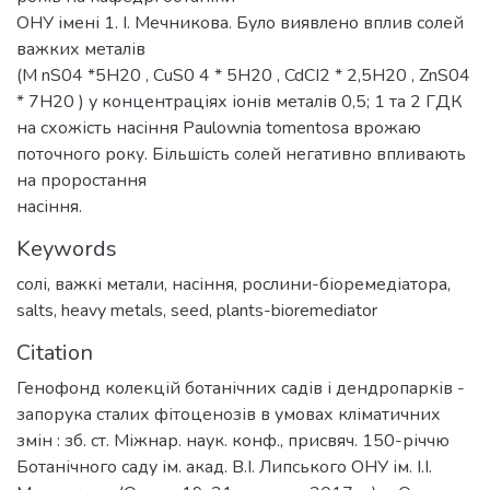
ОНУ імені 1. І. Мечникова. Було виявлено вплив солей
важких металів
(M nS04 *5Н20 , CuS0 4 * 5Н20 , CdCI2 * 2,5Н20 , ZnS04
* 7Н20 ) у концентраціях іонів металів 0,5; 1 та 2 ГДК
на схожість насіння Paulownia tomentosa врожаю
поточного року. Більшість солей негативно впливають
на проростання
насіння.
Keywords
солі
,
важкі метали
,
насіння
,
рослини-біоремедіатора
,
salts
,
heavy metals
,
seed
,
plants-bioremediator
Citation
Генофонд колекцій ботанічних садів і дендропарків -
запорука сталих фітоценозів в умовах кліматичних
змін : зб. ст. Міжнар. наук. конф., присвяч. 150-річчю
Ботанічного саду ім. акад. В.І. Липського ОНУ ім. І.І.