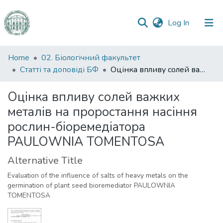
(current)
Log In
Communities
Home
02. Біологічний факультет
&
Статті та доповіді БФ
Оцінка впливу солей важких металів на проростання насіння рослин-біоремедіатора PAULOWNIA TOMENTOSA
Collections
Оцінка впливу солей важких
All of DSpace
металів на проростання насіння
рослин-біоремедіатора
Statistics
PAULOWNIA TOMENTOSA
Alternative Title
Evaluation of the influence of salts of heavy metals on the
germination of plant seed bioremediator PAULOWNIA
TOMENTOSA