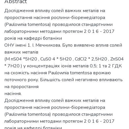
Abstract
Дослідження впливу солей важких металів на
проростання насіння рослини-біоремедіатора
(Paulownia tomentosa) проводилося стандартними
лабораторними методами протягом 2 0 1 6 - 2017
років на кафедрі ботаніки
ОНУ імені 1. І. Мечникова. Було виявлено вплив солей
важких металів
(M nS04 *5Н20 , CuS0 4 * 5Н20 , CdCI2 * 2,5Н20 , ZnS04
* 7Н20 ) у концентраціях іонів металів 0,5; 1 та 2 ГДК
на схожість насіння Paulownia tomentosa врожаю
поточного року. Більшість солей негативно впливають
на проростання
насіння.
Дослідження впливу солей важких металів на
проростання насіння рослини-біоремедіатора
(Paulownia tomentosa) проводилося стандартними
лабораторними методами протягом 2 0 1 6 - 2017
років на кафедрі ботаніки