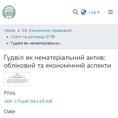
(current)
Log In
Communities
Home
04. Економіко-правовий факультет
&
Статті та доповіді ЕПФ
Collections
Гудвіл як нематеріальний актив: обліковий та економічний аспекти
All of DSpace
Гудвіл як нематеріальний актив:
обліковий та економічний аспекти
Statistics
Files
168-170.pdf
(561.68 KB)
Date