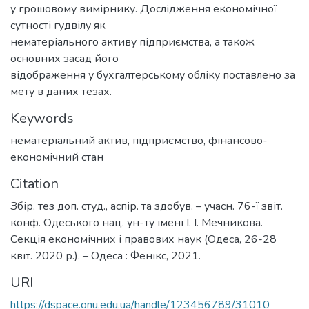
у грошовому вимірнику. Дослідження економічної
сутності гудвілу як
нематеріального активу підприємства, а також
основних засад його
відображення у бухгалтерському обліку поставлено за
мету в даних тезах.
Keywords
нематеріальний актив
,
підприємство
,
фінансово-
економічний стан
Citation
Збір. тез доп. студ., аспір. та здобув. – учасн. 76-ї звіт.
конф. Одеського нац. ун-ту імені І. І. Мечникова.
Секція економічних і правових наук (Одеса, 26-28
квіт. 2020 р.). – Одеса : Фенікс, 2021.
URI
https://dspace.onu.edu.ua/handle/123456789/31010