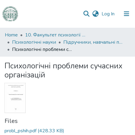
(current)
Log In
Communities
Home
10. Факультет психології та соціальної роботи
&
Психологічні науки
Підручники, навчальні посібники та інші науково- та навчально-методичні праці ФПСР (Психологічні науки)
Collections
Психологічні проблеми сучасних організацій
All of DSpace
Психологічні проблеми сучасних
організацій
Statistics
Files
probl_pshih.pdf
(428.33 KB)