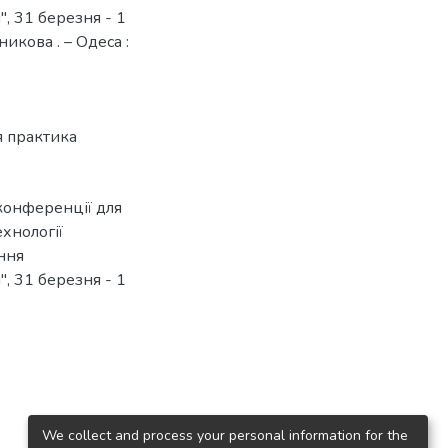
, 31 березня - 1
чникова . – Одеса :
 практика
конференції для
ехнології
ння
, 31 березня - 1
We collect and process your personal information for the