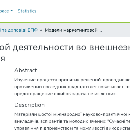
Space
Statistics
і та доповіді ЕПФ
Модели маркетинговой деятельности во внешнеэкономической практике предприятия
ой деятельности во внешне
ия
Abstract
Изучение процесса принятия решений, проводивше
протяжении последних двадцати лет показывает, ч
предотвращение ошибок задача не из легких.
Description
Матеріали шостої міжнародної науково-практичної 
викладачів, аспірантів та молодих вчених: "Сучасні т
управління підприємством та можливості використа