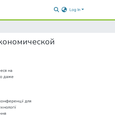
Log In
экономической
еся на
то даже
конференції для
ехнології
ння