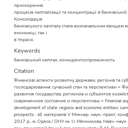
прискорення
процесів капіталізації та концентрації в банківській 
Консолідація
банківського капіталу стала визначальним явищем як
економіці, так і
в Україні.
Keywords
банківський капітал
,
конкурентоспроможність
Citation
Фінансові аспекти розвитку держави, регіонів та суб
господарювання: сучасний стан та перспективи = Ф
развития государства, регионов и субъектов хозяйс
современное состояние и перспективы = Financial asp
development of state, regions and economic entities: curr
prospects : зб. матеріалів V Міжнар. наук.-практ. конф
2017 р., м. Одеса / ОНУ ім. І.І. Мечникова, Навч.-наук.