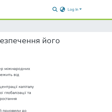
Log In
безпечення його
тер міжнародних
лежить від
центрації капіталу
 глобалізації та
зростання
ій призвели до