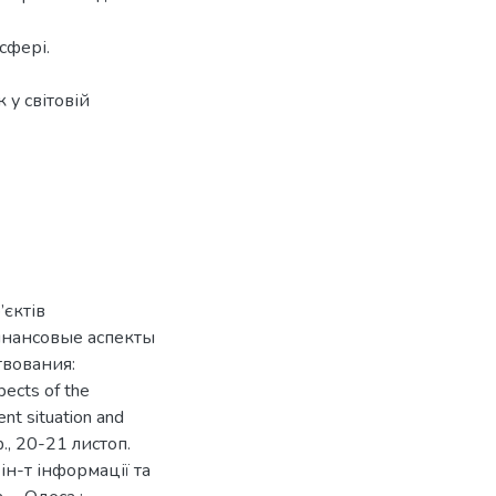
сфері.
 у світовій
’єктів
инансовые аспекты
твования:
ects of the
ent situation and
., 20-21 листоп.
 ін-т інформації та