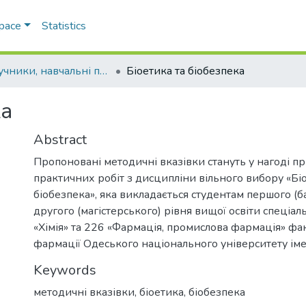
Space
Statistics
Підручники, навчальні посібники та інші науково- та навчально-методичні праці ФХФ
Біоетика та біобезпека
ка
Abstract
Пропоновані методичні вказівки стануть у нагоді п
практичних робіт з дисципліни вільного вибору «Бі
біобезпека», яка викладається студентам першого (б
другого (магістерського) рівня вищої освіти спеціа
«Хімія» та 226 «Фармація, промислова фармація» факу
фармації Одеського національного університету імені
Keywords
методичні вказівки
,
біоетика
,
біобезпека