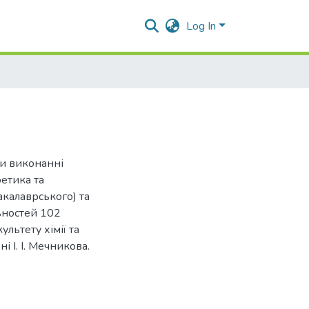
Log In
ри виконанні
оетика та
акалаврського) та
льностей 102
льтету хімії та
 І. І. Мечникова.