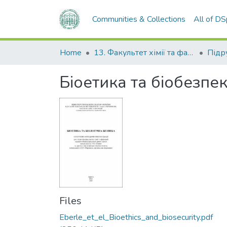
Communities & Collections
All of D
Home
13. Факультет хімії та фармації
Біоетика та біобезпе
Files
Eberle_et_el_Bioethics_and_biosecurity.pdf