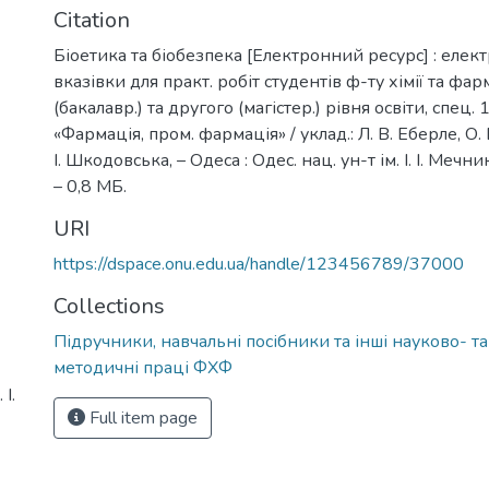
Citation
Біоетика та біобезпека [Електронний ресурс] : елект
вказівки для практ. робіт студентів ф-ту хімії та фа
(бакалавр.) та другого (магістер.) рівня освіти, спец. 
«Фармація, пром. фармація» / уклад.: Л. В. Еберле, О. 
І. Шкодовська, – Одеса : Одес. нац. ун-т ім. І. І. Мечни
– 0,8 МБ.
URI
https://dspace.onu.edu.ua/handle/123456789/37000
Collections
Підручники, навчальні посібники та інші науково- т
методичні праці ФХФ
І.
Full item page