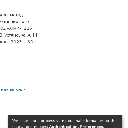
рон. метод.
рмації першого
102 «Хімія», 226
В. Устянська, А. М.
кова, 2023. – 60 с.
а навчально-
We collect and process your personal information for the
following purposes:
Authentication, Preferences,