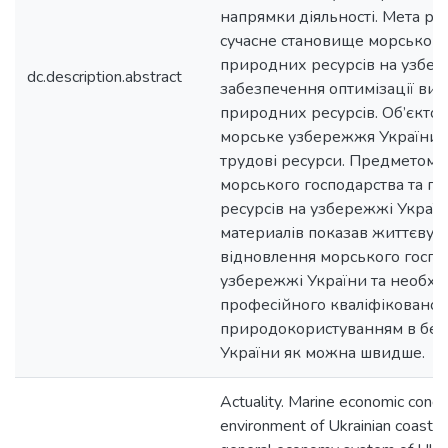
напрямки діяльності. Мета ро
сучасне становище морського
природних ресурсів на узбер
dc.description.abstract
забезпечення оптимізації ви
природних ресурсів. Об’єкто
морське узбережжя України т
трудові ресурси. Предметом д
морського господарства та п
ресурсів на узбережжі Україн
материалів показав життєву н
відновлення морського госпо
узбережжі України та необхід
професійного кваліфікованог
природокористуванням в бере
України як можна швидше.
Actuality. Marine economic condi
environment of Ukrainian coastal 