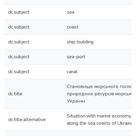
dc.subject
sea
dc.subject
coast
dc.subject
ship-building
dc.subject
sea-port
dc.subject
canal
Становище морського господа
dc.title
природних ресурсів морськи
України
Situation with marine economy a
dc.title.alternative
along the sea coasts of Ukraine