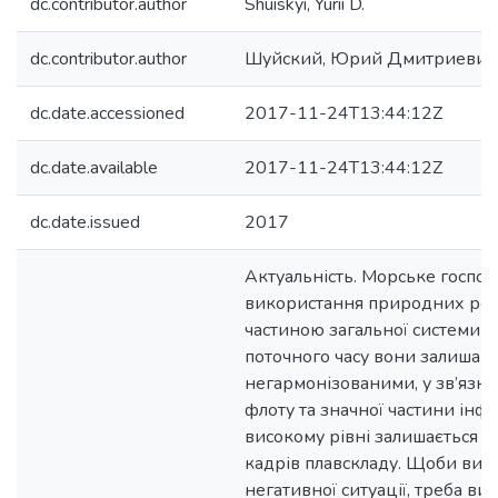
dc.contributor.author
Shuiskyi, Yurii D.
dc.contributor.author
Шуйский, Юрий Дмитриевич
dc.date.accessioned
2017-11-24T13:44:12Z
dc.date.available
2017-11-24T13:44:12Z
dc.date.issued
2017
Актуальність. Морське господ
використання природних ресур
частиною загальної системи г
поточного часу вони залишаю
негармонізованими, у зв’язку
флоту та значної частини інф
високому рівні залишається л
кадрів плавскладу. Щоби вир
негативної ситуації, треба ви