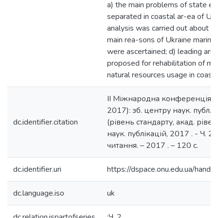
a) the main problems of state 
separated in coastal ar-ea of Ukr
analysis was carried out about to-
main rea-sons of Ukraine marine 
were ascertained; d) leading ar
proposed for rehabilitation of m
natural resources usage in coasta
ІІ Міжнародна конференція (м.
2017): зб. центру наук. публ. "Ве
dc.identifier.citation
(рівень стандарту, акад. рівень
наук. публікацій, 2017 . - Ч. 2
читання. – 2017 . – 120 с.
dc.identifier.uri
https://dspace.onu.edu.ua/han
dc.language.iso
uk
dc.relation.ispartofseries
;Ч. 2.