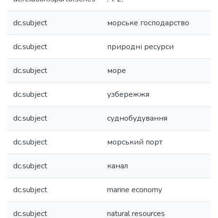
dc.subject
морське господарство
dc.subject
природні ресурси
dc.subject
море
dc.subject
узбережжя
dc.subject
суднобудування
dc.subject
морський порт
dc.subject
канал
dc.subject
marine economy
dc.subject
natural resources