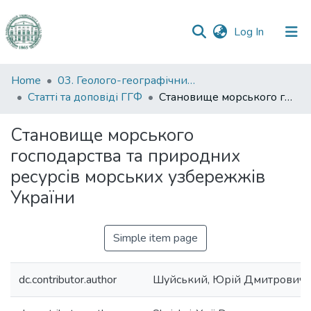
(current)
Log In
Communities
Home
03. Геолого-географічний факультет
&
Статті та доповіді ГГФ
Становище морського господарства та природних ресурсів морських узбережжів України
Collections
Становище морського
All of DSpace
господарства та природних
ресурсів морських узбережжів
Statistics
України
Simple item page
dc.contributor.author
Шуйський, Юрій Дмитрович