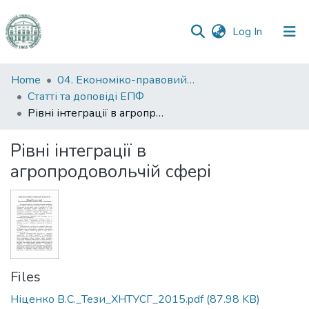
(current)
Log In
Communities
Home
04. Економіко-правовий факультет
&
Статті та доповіді ЕПФ
Collections
Рівні інтеграції в агропродовольчій сфері
All of DSpace
Рівні інтеграції в
агропродовольчій сфері
Statistics
Files
Ніценко В.С._Тези_ХНТУСГ_2015.pdf
(87.98 KB)