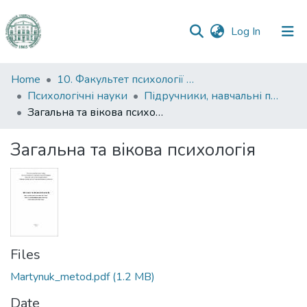
(current)
Log In
Communities
Home
10. Факультет психології та соціальної роботи
&
Психологічні науки
Підручники, навчальні посібники та інші науково- та навчально-методичні праці ФПСР (Психологічні науки)
Collections
Загальна та вікова психологія
All of DSpace
Загальна та вікова психологія
Statistics
Files
Martynuk_metod.pdf
(1.2 MB)
Date