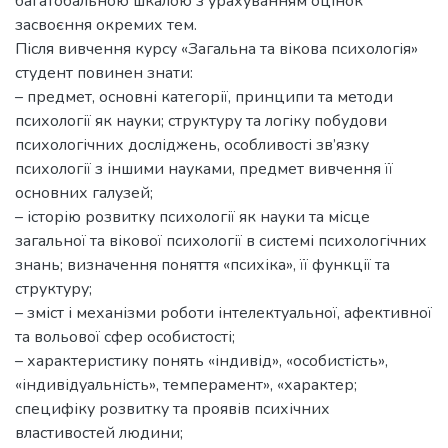
багатобальною шкалою з урахуванням оцінок
засвоєння окремих тем.
Після вивчення курсу «Загальна та вікова психологія»
студент повинен знати:
– предмет, основні категорії, принципи та методи
психології як науки; структуру та логіку побудови
психологічних досліджень, особливості зв’язку
психології з іншими науками, предмет вивчення її
основних галузей;
– історію розвитку психології як науки та місце
загальної та вікової психології в системі психологічних
знань; визначення поняття «психіка», її функції та
структуру;
– зміст і механізми роботи інтелектуальної, афективної
та вольової сфер особистості;
– характеристику понять «індивід», «особистість»,
«індивідуальність», темперамент», «характер;
специфіку розвитку та проявів психічних
властивостей людини;