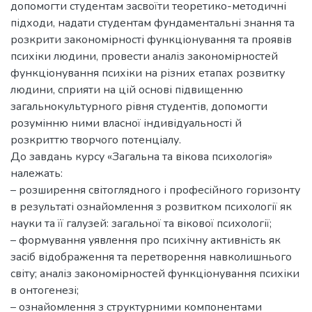
допомогти студентам засвоїти теоретико-методичні
підходи, надати студентам фундаментальні знання та
розкрити закономірності функціонування та проявів
психіки людини, провести аналіз закономірностей
функціонування психіки на різних етапах розвитку
людини, сприяти на цій основі підвищенню
загальнокультурного рівня студентів, допомогти
розумінню ними власної індивідуальності й
розкриттю творчого потенціалу.
До завдань курсу «Загальна та вікова психологія»
належать:
– розширення світоглядного і професійного горизонту
в результаті ознайомлення з розвитком психології як
науки та її галузей: загальної та вікової психології;
– формування уявлення про психічну активність як
засіб відображення та перетворення навколишнього
світу; аналіз закономірностей функціонування психіки
в онтогенезі;
– ознайомлення з структурними компонентами