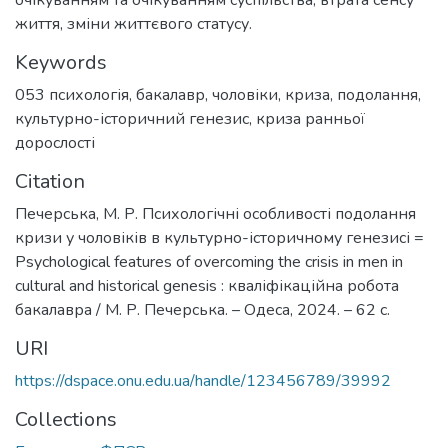
очікуванням та очікуванням суспільства, втрата сенсу
життя, зміни життєвого статусу.
Keywords
053 психологія
,
бакалавр
,
чоловіки
,
криза
,
подолання
,
культурно-історичний генезис
,
криза ранньої
дорослості
Citation
Печерська, М. Р. Психологічні особливості подолання
кризи у чоловіків в культурно-історичному генезисі =
Psychological features of overcoming the crisis in men in
cultural and historical genesis : кваліфікаційна робота
бакалавра / М. Р. Печерська. – Одеса, 2024. – 62 с.
URI
https://dspace.onu.edu.ua/handle/123456789/39992
Collections