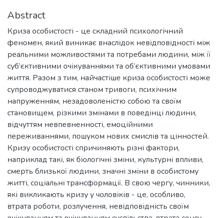
Abstract
Криза особистості - це складний психологічний
феномен, який виникає внаслідок невідповідності між
реальними можливостями та потребами людини, між її
суб’єктивними очікуваннями та об’єктивними умовами
життя. Разом з тим, найчастіше криза особистості може
супроводжуватися станом тривоги, психічним
напруженням, незадоволеністю собою та своїм
становищем, різкими змінами в поведінці людини,
відчуттям невпевненності, емоційними
переживаннями, пошуком нових смислів та цінностей.
Кризу особистості спричиняють різні фактори,
наприклад такі, як біологічні зміни, культурні впливи,
смерть близької людини, значні зміни в особистому
житті, соціальні трансформації. В свою чергу, чинники,
які викликають кризу у чоловіків - це, особливо,
втрата роботи, розлучення, невідповідність своїм