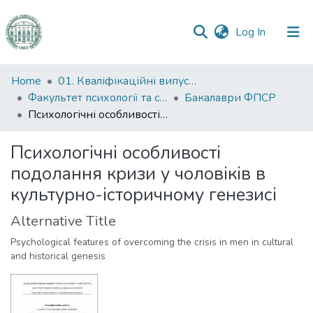
(current)
Log In
Communities
Home
01. Кваліфікаційні випускні роботи здобувачів вищої освіти
&
Факультет психології та соціальної роботи
Бакалаври ФПСР
Collections
Психологічні особливості подолання кризи у чоловіків в культурно-історичному генезисі
All of DSpace
Психологічні особливості
подолання кризи у чоловіків в
Statistics
культурно-історичному генезисі
Alternative Title
Psychological features of overcoming the crisis in men in cultural
and historical genesis