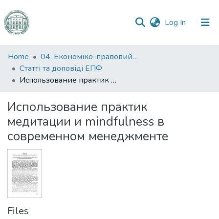
(current)
Log In
Communities
Home
04. Економіко-правовий факультет
&
Статті та доповіді ЕПФ
Collections
Использование практик медитации и mindfulness в современном менеджменте
All of DSpace
Использование практик
медитации и mindfulness в
Statistics
современном менеджменте
Files