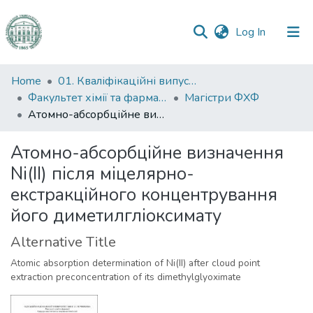
(current)
Log In
Communities
Home
01. Кваліфікаційні випускні роботи здобувачів вищої освіти
&
Факультет хімії та фармації
Магістри ФХФ
Collections
Атомно-абсорбційне визначення Ni(ІІ) після міцелярно-екстракційного концентрування його диметилгліоксимату
All of DSpace
Атомно-абсорбційне визначення
Ni(ІІ) після міцелярно-
Statistics
екстракційного концентрування
його диметилгліоксимату
Alternative Title
Atomic absorption determination of Ni(II) after cloud point
extraction preconcentration of its dimethylglyoximate