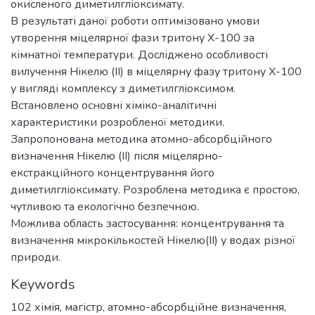
окисленого диметилгліоксимату.
В результаті даної роботи оптимізовано умови
утворення міцелярної фази тритону Х-100 за
кімнатної температури. Досліджено особливості
вилучення Нікелю (ІІ) в міцелярну фазу тритону Х-100
у вигляді комплексу з диметилгліоксимом.
Встановлено основні хіміко-аналітичні
характеристики розробленої методики.
Запропонована методика атомно-абсорбційного
визначення Нікелю (ІІ) після міцелярно-
екстракційного концентрування його
диметилгліоксимату. Розроблена методика є простою,
чутливою та екологічно безпечною.
Можлива область застосування: концентрування та
визначення мікрокількостей Нікелю(ІІ) у водах різної
природи.
Keywords
102 хімія
,
магістр
,
атомно-абсорбційне визначення
,