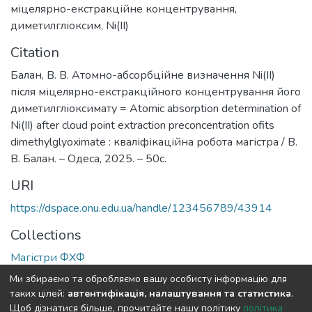
міцелярно-екстракційне концентрування
,
диметилгліоксим
,
Ni(II)
Citation
Балан, В. В. Атомно-абсорбційне визначення Ni(II)
після міцелярно-екстракційного концентрування його
диметилгліоксимату = Atomic absorption determination of
Ni(II) after cloud point extraction preconcentration ofits
dimethylglyoximate : кваліфікаційна робота магістра / В.
В. Балан. – Одеса, 2025. – 50с.
URI
https://dspace.onu.edu.ua/handle/123456789/43914
Collections
Магістри ФХФ
Ми збираємо та обробляємо вашу особисту інформацію для
Full item page
таких цілей:
автентифікація, налаштування та статистика
.
Щоб дізнатися більше, прочитайте нашу політику
політика