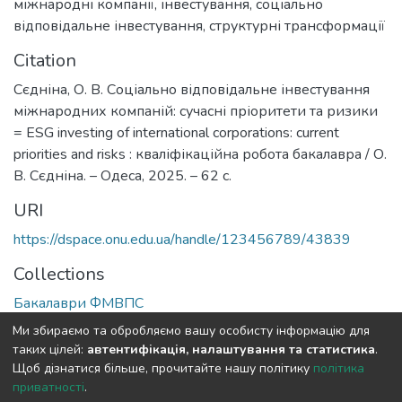
міжнародні компанії
,
інвестування
,
соціально
відповідальне інвестування
,
структурні трансформації
Citation
Сєдніна, О. В. Соціально відповідальне інвестування
міжнародних компаній: сучасні пріоритети та ризики
= ESG investing of international corporations: current
priorities and risks : кваліфікаційна робота бакалавра / О.
В. Сєдніна. – Одеса, 2025. – 62 с.
URI
https://dspace.onu.edu.ua/handle/123456789/43839
Collections
Бакалаври ФМВПС
Ми збираємо та обробляємо вашу особисту інформацію для
Full item page
таких цілей:
автентифікація, налаштування та статистика
.
Щоб дізнатися більше, прочитайте нашу політику
політика
приватності
.
DSpace software
copyright © 2009-2026
LYRASIS