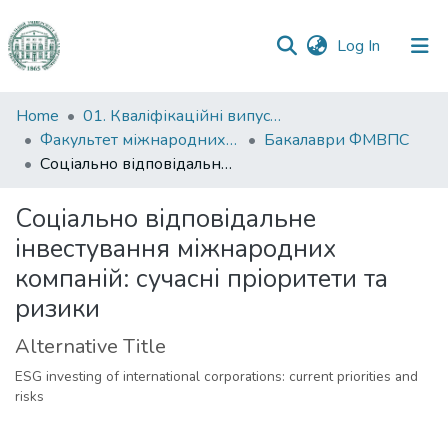
(current)
Log In
Communities
Home
01. Кваліфікаційні випускні роботи здобувачів вищої освіти
&
Факультет міжнародних відносин, політології та соціології
Бакалаври ФМВПС
Collections
Соціально відповідальне інвестування міжнародних компаній: сучасні пріоритети та ризики
All of DSpace
Соціально відповідальне
інвестування міжнародних
Statistics
компаній: сучасні пріоритети та
ризики
Alternative Title
ESG investing of international corporations: current priorities and
risks