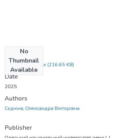
No
Files
Thumbnail
292_Сєдніна.docx
(216.65 KB)
Available
Date
2025
Authors
Сєдніна, Олександра Вікторівна
Publisher
Одеський національний університет імені І. І.