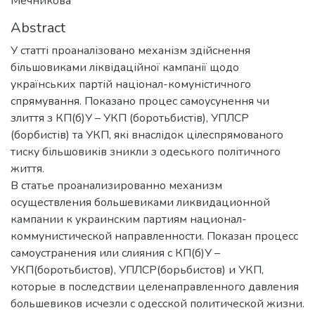
Мечникова
Abstract
У статті проаналізовано механізм здійснення
більшовиками ліквідаційної кампанії щодо
українських партій націонал-комуністичного
спрямування. Показано процес самоусунення чи
злиття з КП(б)У – УКП (боротьбистів), УПЛСР
(борбистів) та УКП, які внаслідок цілеспрямованого
тиску більшовиків зникли з одеського політичного
життя.
В статье проанализированно механизм
осуществления большевиками ликвидационной
кампании к украинским партиям национал-
коммунистической направленности. Показан процесс
самоустранения или слияния с КП(б)У –
УКП(боротьбистов), УПЛСР(борьбистов) и УКП,
которые в последствии целенаправленного давления
большевиков исчезли с одесской политической жизни.