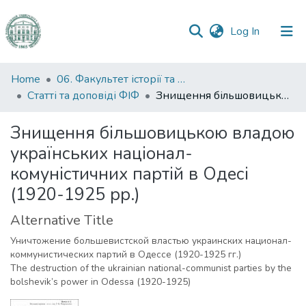
(current)
Log In
Communities
Home
06. Факультет історії та філософії
&
Статті та доповіді ФІФ
Знищення більшовицькою владою українських націонал-комуністичних партій в Одесі (1920-1925 рр.)
Collections
Знищення більшовицькою владою
All of DSpace
українських націонал-
комуністичних партій в Одесі
Statistics
(1920-1925 рр.)
Alternative Title
Уничтожение большевистской властью украинских национал-
коммунистических партий в Одессе (1920-1925 гг.)
The destruction of the ukrainian national-communist parties by the
bolshevik’s power in Odessa (1920-1925)