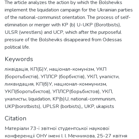
The article analyzes the action by which the Bolsheviks
implement the liquidation campaign for the Ukrainian parties
of the national-communist orientation. The process of self-
elimination or merger with KP (b) U-UKP (Borotbists),
ULSR (wrestlers) and UCP, which after the purposeful
pressure of the Bolsheviks disappeared from Odessas
political life.
Keywords
ліквідація
,
КП(Б)У
,
націонал-комунізм
,
УКП
(боротьбистів)
,
УПЛСР (борбистів)
,
УКП
,
укапісти
,
ликвидация
,
КП(б)У
,
национал-коммунизм
,
УКП(боротьбистов)
,
УПЛСР(борьбистов)
,
УКП
,
укаписты
,
liquidation
,
KP(b)U
,
national-communism
,
UKP(borotbists)
,
UPLSR (borbists),
,
UKP
,
ukapists
Citation
Матеріали 73-ї звітної студентської наукової
конференції ОНУ імені І. І. Мечникова, 25-27 квітня