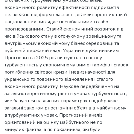
В сучасних турбулентних умовах соціально
економічного розвитку ефективності підприємств
незалежно від форм власності , як міжнародних так й
національних виглядає нестабільними і слабо
прогнозованими . Сталий економічний розвиток під
час військового стану в оточуючому зовнішньому та
внутрішньому економічному бізнес середовищі та
публічній держаній владі України є дуже низьким.
Прогнози н а 2025 рік вказують на світову
турбулентність у економічному вимірі тарифів і ставок
поглиблення світової кризи і невизначеності для
українсько го повоєнного відновлення і сталого
економічного розвитку. Наукове передбачення на
загальнотеоретичному рівні в умовах турбулентності ,
яке базується на якісних параметрах і відображає
загальні закономірності зміни об’єктів в майбутньому
в турбулентних умовах. Прогнозний аналіз
орієнтований на оцінку майбутнього не по
минулих фактах, а по показниках, які були