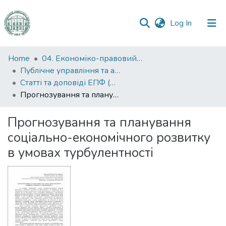
(current)
Log In
Communities
Home
04. Економіко-правовий факультет
&
Публічне управління та адміністрування
Collections
Статті та доповіді ЕПФ (Публічне управління та адміністрування)
Прогнозування та планування соціально-економічного розвитку в умовах турбулентності
All of DSpace
Прогнозування та планування
Statistics
соціально-економічного розвитку
в умовах турбулентності